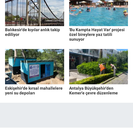
Balıkesir'de kıyılar anlık takip
'Bu Kampta Hayat Var' projesi
ediliyor
özel bireylere yaz tatili
sunuyor
Eskişehir'de kırsal mahallelere
Antalya Büyükşehir'den
yeni su depoları
Kemer'e çevre düzenleme