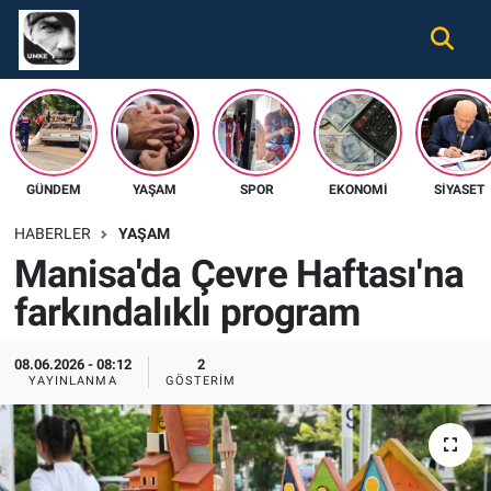
Gündem
Nöbetçi Eczaneler
Ekonomi
Hava Durumu
GÜNDEM
YAŞAM
SPOR
EKONOMI
SIYASET
Spor
Namaz Vakitleri
HABERLER
YAŞAM
Magazin
Trafik Durumu
Manisa'da Çevre Haftası'na
farkındalıklı program
Tüm Haberler
Süper Lig Puan Durumu ve Fikstür
İletişim
Tüm Manşetler
08.06.2026 - 08:12
2
YAYINLANMA
GÖSTERIM
Künye
Son Dakika Haberleri
Haber Arşivi