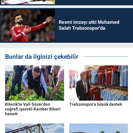
Resmi imzayı attı! Mohamed
Salah Trabzonspor'da
Bunlar da ilginizi çekebilir
Bilecik'te Vali Sözer'den
Trabzonspor'a büyük destek
coğrafi işaretli Kamber Biberi
hasadı