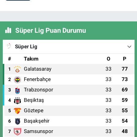
Süper Lig Puan Durumu
Süper Lig
#
Takım
O
P
Galatasaray
33
77
1
Fenerbahçe
33
73
2
Trabzonspor
33
69
3
Beşiktaş
33
59
4
Göztepe
33
55
5
Başakşehir
33
54
6
Samsunspor
33
48
7