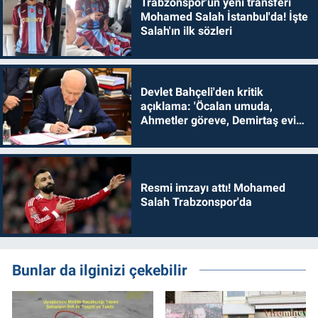
Trabzonspor'un yeni transferi
Mohamed Salah İstanbul'da! İşte
Salah'ın ilk sözleri
Devlet Bahçeli'den kritik
açıklama: 'Öcalan umuda,
Ahmetler göreve, Demirtaş evine
dönmelidir'
Resmi imzayı attı! Mohamed
Salah Trabzonspor'da
Bunlar da ilginizi çekebilir