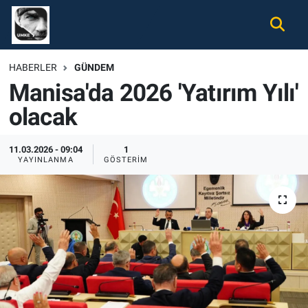
Gündem
Nöbetçi Eczaneler
HABERLER
GÜNDEM
Manisa'da 2026 'Yatırım Yılı'
Ekonomi
Hava Durumu
olacak
Spor
Namaz Vakitleri
11.03.2026 - 09:04
1
Magazin
Trafik Durumu
YAYINLANMA
GÖSTERIM
Tüm Haberler
Süper Lig Puan Durumu ve Fikstür
İletişim
Tüm Manşetler
Künye
Son Dakika Haberleri
Haber Arşivi