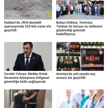
Hakkari'de JİHA destekli
Bakan Göktaş: Terörsüz
operasyonda 253 kilo esrar ele
Türkiye ile barışın ve istikrarın
geçirildi
güçlendiği gelecek
hedefliyoruz
Cevdet Yılmaz: Mekke Ortak
Antalya'da çok sayıda suç
Savunma Anlaşması bölgesel
unsuru ele geçirildi
güvenliğe katkı sağlayacak