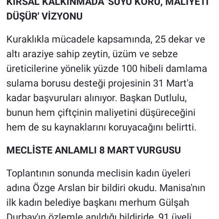
KIRSAL KALKINMADA 'SUYU KORU, MALİYETİ
DÜŞÜR' VİZYONU
Kuraklıkla mücadele kapsamında, 25 dekar ve
altı araziye sahip zeytin, üzüm ve sebze
üreticilerine yönelik yüzde 100 hibeli damlama
sulama borusu desteği projesinin 31 Mart'a
kadar başvuruları alınıyor. Başkan Dutlulu,
bunun hem çiftçinin maliyetini düşüreceğini
hem de su kaynaklarını koruyacağını belirtti.
MECLİSTE ANLAMLI 8 MART VURGUSU
Toplantının sonunda meclisin kadın üyeleri
adına Özge Arslan bir bildiri okudu. Manisa'nın
ilk kadın belediye başkanı merhum Gülşah
Durbay'ın özlemle anıldığı bildiride, 91 üyeli