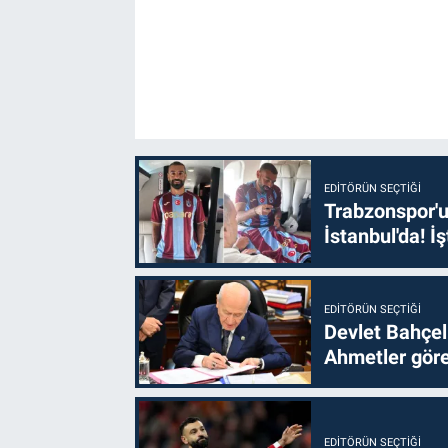
EDITÖRÜN SEÇTIĞI
Trabzonspor'u
İstanbul'da! İş
EDITÖRÜN SEÇTIĞI
Devlet Bahçel
Ahmetler göre
EDITÖRÜN SEÇTIĞI