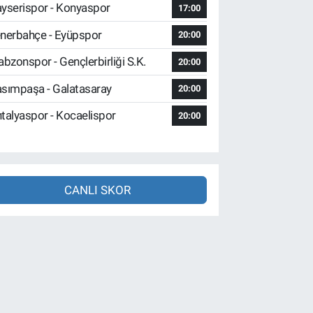
yserispor - Konyaspor
17:00
nerbahçe - Eyüpspor
20:00
abzonspor - Gençlerbirliği S.K.
20:00
sımpaşa - Galatasaray
20:00
talyaspor - Kocaelispor
20:00
CANLI SKOR