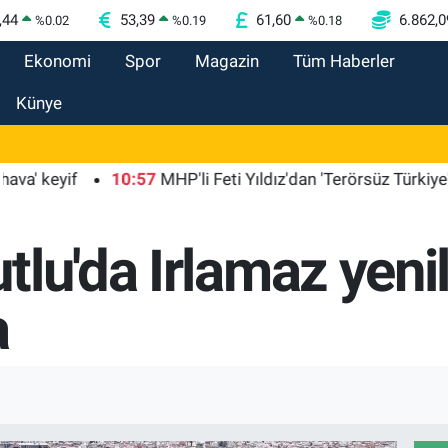
,44
53,39
61,60
6.862,0
%
0.02
%
0.19
%
0.18
Ekonomi
Spor
Magazin
Tüm Haberler
Künye
eyif
10:57
MHP'li Feti Yıldız'dan 'Terörsüz Türkiye' mesa
lu'da Irlamaz yenil
a