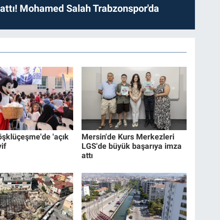
 attı! Mohamed Salah Trabzonspor'da
şklüçeşme'de 'açık
Mersin'de Kurs Merkezleri
if
LGS'de büyük başarıya imza
attı