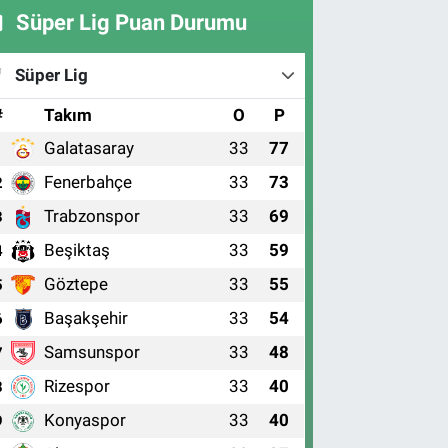
Süper Lig Puan Durumu
Süper Lig
#
Takım
O
P
Galatasaray
33
77
1
Fenerbahçe
33
73
2
Trabzonspor
33
69
3
Beşiktaş
33
59
4
Göztepe
33
55
5
Başakşehir
33
54
6
Samsunspor
33
48
7
Rizespor
33
40
8
Konyaspor
33
40
9