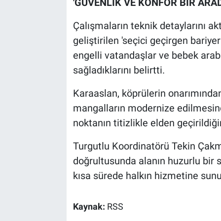
'GÜVENLİK VE KONFOR BİR ARAD
Çalışmaların teknik detaylarını a
geliştirilen 'seçici geçirgen bariye
engelli vatandaşlar ve bebek arabalı
sağladıklarını belirtti.
Karaaslan, köprülerin onarımından
mangalların modernize edilmesind
noktanın titizlikle elden geçirildiğin
Turgutlu Koordinatörü Tekin Çakm
doğrultusunda alanın huzurlu bir 
kısa sürede halkın hizmetine sunu
Kaynak:
RSS