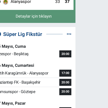
Alanyaspor
33
37
0
Detaylar için tıklayın
Süper Lig Fikstür
5 Mayıs, Cuma
zespor - Beşiktaş
20:00
6 Mayıs, Cumartesi
tih Karagümrük - Alanyaspor
17:00
ziantep FK - Başakşehir
20:00
msunspor - Göztepe
20:00
 Mayıs, Pazar