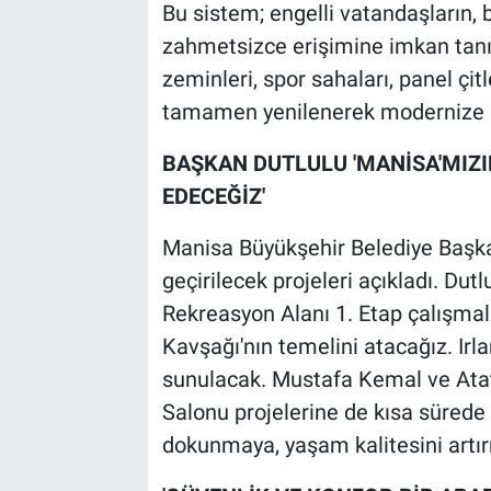
Bu sistem; engelli vatandaşların, b
zahmetsizce erişimine imkan tanıy
zeminleri, spor sahaları, panel çit
tamamen yenilenerek modernize e
BAŞKAN DUTLULU 'MANİSA'MIZ
EDECEĞİZ'
Manisa Büyükşehir Belediye Başka
geçirilecek projeleri açıkladı. Dutl
Rekreasyon Alanı 1. Etap çalışma
Kavşağı'nın temelini atacağız. Ir
sunulacak. Mustafa Kemal ve Atat
Salonu projelerine de kısa sürede
dokunmaya, yaşam kalitesini artı