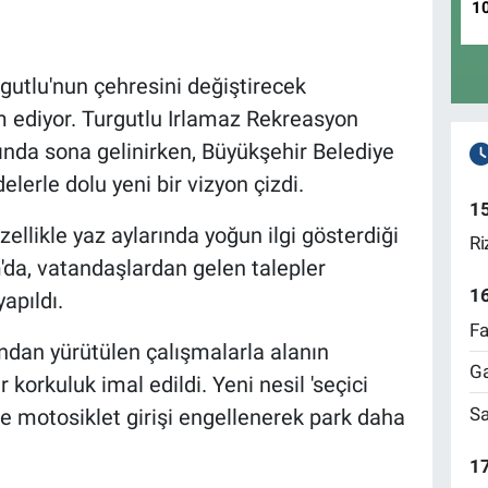
1
gutlu'nun çehresini değiştirecek
 ediyor. Turgutlu Irlamaz Rekreasyon
rında sona gelinirken, Büyükşehir Belediye
lerle dolu yeni bir vizyon çizdi.
1
zellikle yaz aylarında yoğun ilgi gösterdiği
Ri
'da, vatandaşlardan gelen talepler
1
apıldı.
Fa
fından yürütülen çalışmalarla alanın
Ga
korkuluk imal edildi. Yeni nesil 'seçici
Sa
de motosiklet girişi engellenerek park daha
17