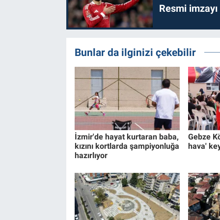
Resmi imzayı
Bunlar da ilginizi çekebilir
İzmir'de hayat kurtaran baba,
Gebze Kö
kızını kortlarda şampiyonluğa
hava' key
hazırlıyor