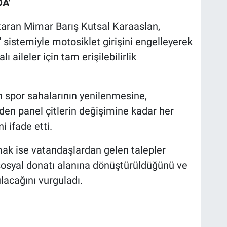
A'
ktaran Mimar Barış Kutsal Karaaslan,
r' sistemiyle motosiklet girişini engelleyerek
 aileler için tam erişilebilirlik
 spor sahalarının yenilenmesine,
en panel çitlerin değişimine kadar her
i ifade etti.
ak ise vatandaşlardan gelen talepler
sosyal donatı alanına dönüştürüldüğünü ve
lacağını vurguladı.