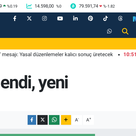
9
14.598,00
79.591,74
%
0.19
%
0
%
-1.82
jı: Yasal düzenlemeler kalıcı sonuç üretecek
10:51
Mersin
endi, yeni
-
+
A
A