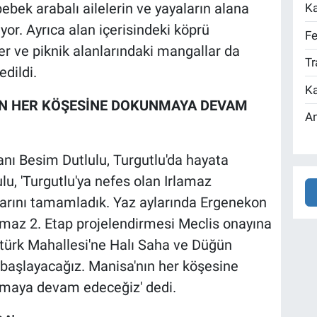
ebek arabalı ailelerin ve yayaların alana
Ka
or. Ayrıca alan içerisindeki köprü
Fe
ler ve piknik alanlarındaki mangallar da
Tr
dildi.
Ka
IN HER KÖŞESİNE DOKUNMAYA DEVAM
An
nı Besim Dutlulu, Turgutlu'da hayata
ulu, 'Turgutlu'ya nefes olan Irlamaz
larını tamamladık. Yaz aylarında Ergenekon
lamaz 2. Etap projelendirmesi Meclis onayına
ürk Mahallesi'ne Halı Saha ve Düğün
 başlayacağız. Manisa'nın her köşesine
rmaya devam edeceğiz' dedi.