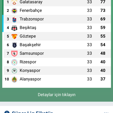
Galatasaray
33
77
1
Fenerbahçe
33
73
2
Trabzonspor
33
69
3
Beşiktaş
33
59
4
Göztepe
33
55
5
Başakşehir
33
54
6
Samsunspor
33
48
7
Rizespor
33
40
8
Konyaspor
33
40
9
Alanyaspor
33
37
10
Detaylar için tıklayın