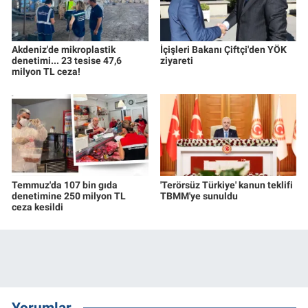
Akdeniz'de mikroplastik
İçişleri Bakanı Çiftçi'den YÖK
denetimi... 23 tesise 47,6
ziyareti
milyon TL ceza!
Temmuz'da 107 bin gıda
'Terörsüz Türkiye' kanun teklifi
denetimine 250 milyon TL
TBMM'ye sunuldu
ceza kesildi
Yorumlar