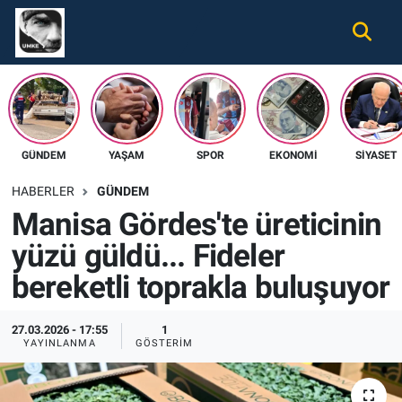
Gündem
Nöbetçi Eczaneler
Ekonomi
Hava Durumu
GÜNDEM
YAŞAM
SPOR
EKONOMI
SIYASET
Spor
Namaz Vakitleri
HABERLER
GÜNDEM
Magazin
Trafik Durumu
Manisa Gördes'te üreticinin
yüzü güldü... Fideler
Tüm Haberler
Süper Lig Puan Durumu ve Fikstür
bereketli toprakla buluşuyor
İletişim
Tüm Manşetler
27.03.2026 - 17:55
1
Künye
Son Dakika Haberleri
YAYINLANMA
GÖSTERIM
Haber Arşivi