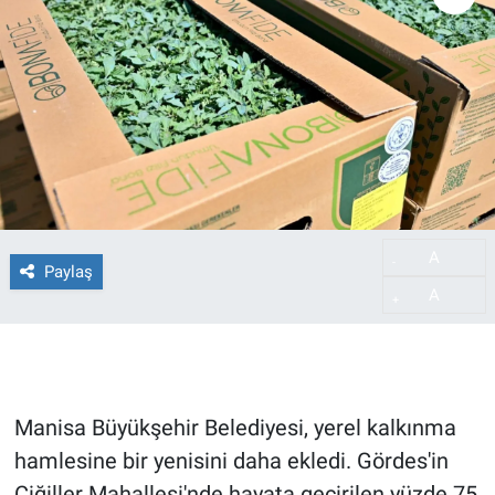
A
-
Paylaş
A
+
Manisa Büyükşehir Belediyesi, yerel kalkınma
hamlesine bir yenisini daha ekledi. Gördes'in
Çiğiller Mahallesi'nde hayata geçirilen yüzde 75