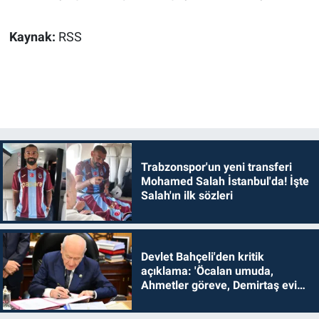
Kaynak:
RSS
Trabzonspor'un yeni transferi
Mohamed Salah İstanbul'da! İşte
Salah'ın ilk sözleri
Devlet Bahçeli'den kritik
açıklama: 'Öcalan umuda,
Ahmetler göreve, Demirtaş evine
dönmelidir'