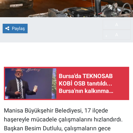
A
-
Paylaş
A
+
Bursa'da TEKNOSAB
KOBİ OSB tanıtıldı...
Bursa'nın kalkınma
yolculuğunda yeni
dönem
Manisa Büyükşehir Belediyesi, 17 ilçede
haşereyle mücadele çalışmalarını hızlandırdı.
Başkan Besim Dutlulu, çalışmaların gece