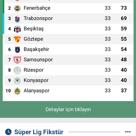
Fenerbahçe
33
73
2
Trabzonspor
33
69
3
Beşiktaş
33
59
4
Göztepe
33
55
5
Başakşehir
33
54
6
Samsunspor
33
48
7
Rizespor
33
40
8
Konyaspor
33
40
9
Alanyaspor
33
37
10
Detaylar için tıklayın
Süper Lig Fikstür