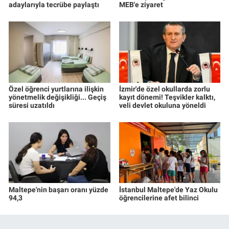
adaylarıyla tecrübe paylaştı
MEB'e ziyaret
Özel öğrenci yurtlarına ilişkin
İzmir'de özel okullarda zorlu
yönetmelik değişikliği... Geçiş
kayıt dönemi! Teşvikler kalktı,
süresi uzatıldı
veli devlet okuluna yöneldi
Maltepe'nin başarı oranı yüzde
İstanbul Maltepe'de Yaz Okulu
94,3
öğrencilerine afet bilinci