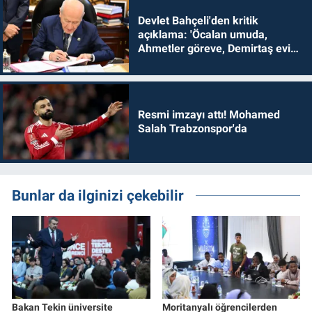
Devlet Bahçeli'den kritik
açıklama: 'Öcalan umuda,
Ahmetler göreve, Demirtaş evine
dönmelidir'
Resmi imzayı attı! Mohamed
Salah Trabzonspor'da
Bunlar da ilginizi çekebilir
Bakan Tekin üniversite
Moritanyalı öğrencilerden