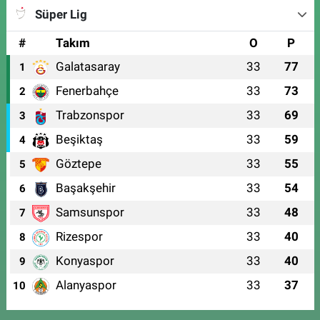
Süper Lig
#
Takım
O
P
Galatasaray
33
77
1
Fenerbahçe
33
73
2
Trabzonspor
33
69
3
Beşiktaş
33
59
4
Göztepe
33
55
5
Başakşehir
33
54
6
Samsunspor
33
48
7
Rizespor
33
40
8
Konyaspor
33
40
9
Alanyaspor
33
37
10