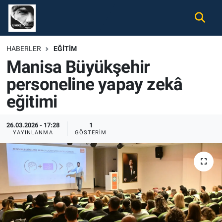
Gündem
Nöbetçi Eczaneler
HABERLER
EĞITIM
Manisa Büyükşehir
Ekonomi
Hava Durumu
personeline yapay zekâ
Spor
Namaz Vakitleri
eğitimi
Magazin
Trafik Durumu
26.03.2026 - 17:28
1
YAYINLANMA
GÖSTERIM
Tüm Haberler
Süper Lig Puan Durumu ve Fikstür
İletişim
Tüm Manşetler
Künye
Son Dakika Haberleri
Haber Arşivi