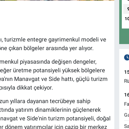
1
ı, turizmle entegre gayrimenkul modeli ve
öne çıkan bölgeler arasında yer alıyor.
imenkul piyasasında değişen dengeler,
 değer üretme potansiyeli yüksek bölgelere
1
a'nın Manavgat ve Side hattı, güçlü turizm
Ri
pısıyla dikkat çekiyor.
1
zun yıllara dayanan tecrübeye sahip
Fa
ttında yatırım dinamiklerinin güçlenerek
Ga
anavgat ve Side'nin turizm potansiyeli, doğal
Sa
her dönem yatırımcılar için cazip bir merkez