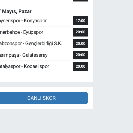
 Mayıs, Pazar
yserispor - Konyaspor
17:00
nerbahçe - Eyüpspor
20:00
abzonspor - Gençlerbirliği S.K.
20:00
sımpaşa - Galatasaray
20:00
talyaspor - Kocaelispor
20:00
CANLI SKOR