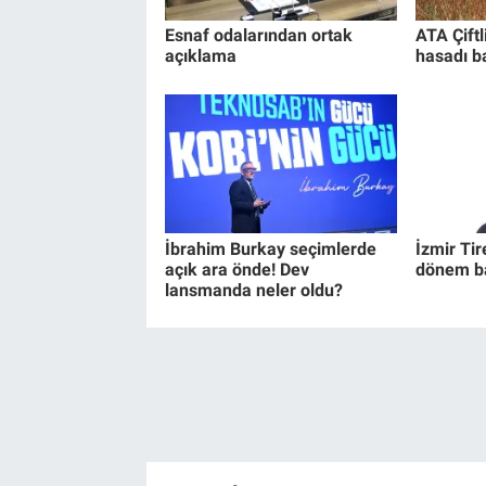
Esnaf odalarından ortak
ATA Çift
açıklama
hasadı b
İbrahim Burkay seçimlerde
İzmir Tir
açık ara önde! Dev
dönem ba
lansmanda neler oldu?