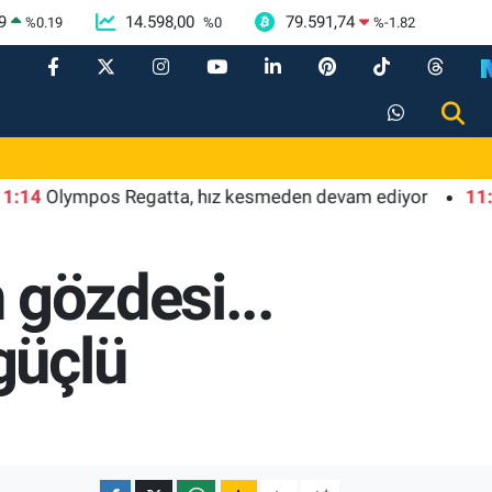
9
14.598,00
79.591,74
%
0.19
%
0
%
-1.82
lympos Regatta, hız kesmeden devam ediyor
11:09
Nev
 gözdesi...
güçlü