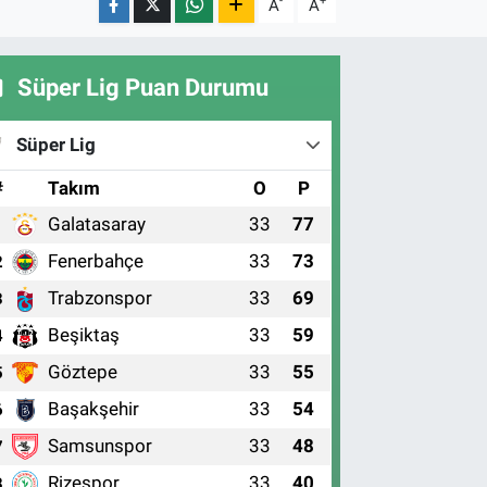
-
+
A
A
Süper Lig Puan Durumu
Süper Lig
#
Takım
O
P
Galatasaray
33
77
1
Fenerbahçe
33
73
2
Trabzonspor
33
69
3
Beşiktaş
33
59
4
Göztepe
33
55
5
Başakşehir
33
54
6
Samsunspor
33
48
7
Rizespor
33
40
8