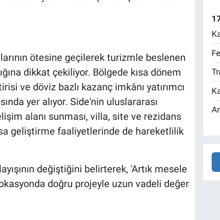
17
Ka
Fe
arının ötesine geçilerek turizmle beslenen
ığına dikkat çekiliyor. Bölgede kısa dönem
Tr
irisi ve döviz bazlı kazanç imkânı yatırımcı
Ka
asında yer alıyor. Side'nin uluslararası
An
elişim alanı sunması, villa, site ve rezidans
rsa geliştirme faaliyetlerinde de hareketlilik
yışının değiştiğini belirterek, 'Artık mesele
lokasyonda doğru projeyle uzun vadeli değer