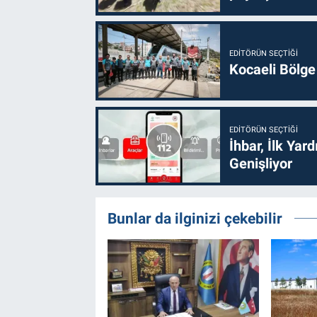
EDITÖRÜN SEÇTIĞI
Kocaeli Bölge
EDITÖRÜN SEÇTIĞI
İhbar, İlk Yar
Genişliyor
Bunlar da ilginizi çekebilir