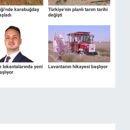
liği'nde karabuğday
Türkiye'nin planlı tarım tarihi
aşladı
değişti
e lokantalarında yeni
Lavantanın hikayesi başlıyor
şlıyor