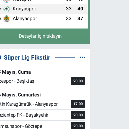
Konyaspor
33
40
9
Alanyaspor
33
37
0
Detaylar için tıklayın
Süper Lig Fikstür
5 Mayıs, Cuma
zespor - Beşiktaş
20:00
6 Mayıs, Cumartesi
tih Karagümrük - Alanyaspor
17:00
ziantep FK - Başakşehir
20:00
msunspor - Göztepe
20:00