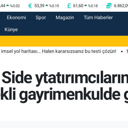
,44
53,39
61,60
6.862,0
%
0.02
%
0.19
%
0.18
Ekonomi
Spor
Magazin
Tüm Haberler
Künye
l haritası... Halen kararsızsanız bu testi çözün!
11:14
O
ide ytatırımcıların
kli gayrimenkulde 