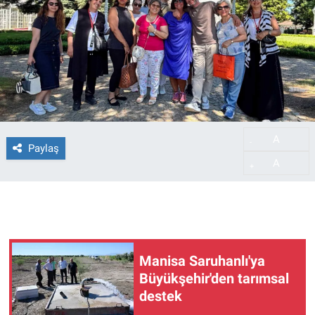
A
-
Paylaş
A
+
Manisa Saruhanlı'ya
Büyükşehir'den tarımsal
destek