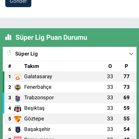
Gönder
Süper Lig Puan Durumu
Süper Lig
#
Takım
O
P
Galatasaray
33
77
1
Fenerbahçe
33
73
2
Trabzonspor
33
69
3
Beşiktaş
33
59
4
Göztepe
33
55
5
Başakşehir
33
54
6