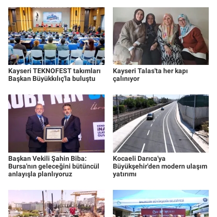
Kayseri TEKNOFEST takımları
Kayseri Talas'ta her kapı
Başkan Büyükkılıç'la buluştu
çalınıyor
Başkan Vekili Şahin Biba:
Kocaeli Darıca'ya
Bursa'nın geleceğini bütüncül
Büyükşehir'den modern ulaşım
anlayışla planlıyoruz
yatırımı