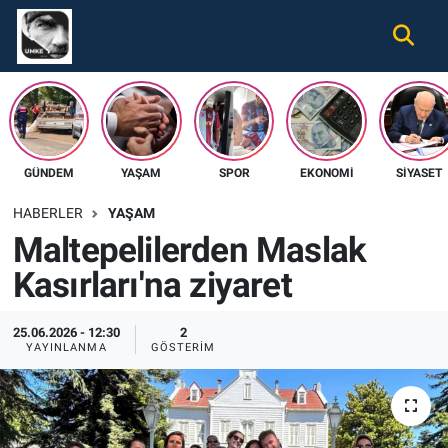
Gündem
Nöbetçi Eczaneler
Ekonomi
Hava Durumu
GÜNDEM
YAŞAM
SPOR
EKONOMI
SIYASET
Spor
Namaz Vakitleri
HABERLER
YAŞAM
Magazin
Trafik Durumu
Maltepelilerden Maslak
Kasırları'na ziyaret
Tüm Haberler
Süper Lig Puan Durumu ve Fikstür
İletişim
Tüm Manşetler
25.06.2026 - 12:30
2
YAYINLANMA
GÖSTERIM
Künye
Son Dakika Haberleri
Haber Arşivi