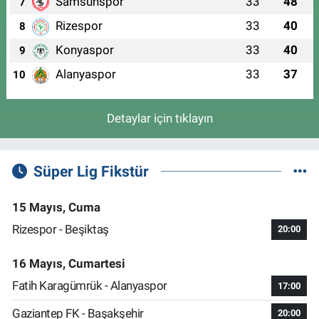
Samsunspor
33
48
7
Rizespor
33
40
8
Konyaspor
33
40
9
Alanyaspor
33
37
10
Detaylar için tıklayın
Süper Lig Fikstür
15 Mayıs, Cuma
Rizespor - Beşiktaş
20:00
16 Mayıs, Cumartesi
Fatih Karagümrük - Alanyaspor
17:00
Gaziantep FK - Başakşehir
20:00