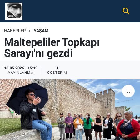
Gündem
Nöbetçi Eczaneler
HABERLER
YAŞAM
Maltepeliler Topkapı
Ekonomi
Hava Durumu
Sarayı'nı gezdi
Spor
Namaz Vakitleri
13.05.2026 - 15:19
1
Magazin
Trafik Durumu
YAYINLANMA
GÖSTERIM
Tüm Haberler
Süper Lig Puan Durumu ve Fikstür
İletişim
Tüm Manşetler
Künye
Son Dakika Haberleri
Haber Arşivi