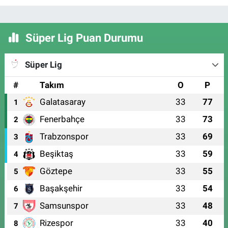
Süper Lig Puan Durumu
Süper Lig
#
Takım
O
P
Galatasaray
33
77
1
Fenerbahçe
33
73
2
Trabzonspor
33
69
3
Beşiktaş
33
59
4
Göztepe
33
55
5
Başakşehir
33
54
6
Samsunspor
33
48
7
Rizespor
33
40
8