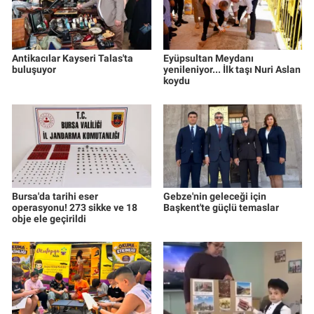
Antikacılar Kayseri Talas'ta
Eyüpsultan Meydanı
buluşuyor
yenileniyor... İlk taşı Nuri Aslan
koydu
Bursa'da tarihi eser
Gebze'nin geleceği için
operasyonu! 273 sikke ve 18
Başkent'te güçlü temaslar
obje ele geçirildi