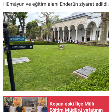
Hümâyun ve eğitim alanı Enderûn ziyaret edildi.
Keşan eski İlçe Millî
Eğitim Müdürü vefatının