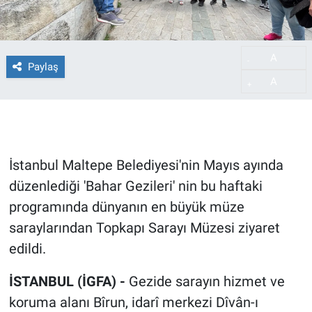
A
-
Paylaş
A
+
İstanbul Maltepe Belediyesi'nin Mayıs ayında
düzenlediği 'Bahar Gezileri' nin bu haftaki
programında dünyanın en büyük müze
saraylarından Topkapı Sarayı Müzesi ziyaret
edildi.
İSTANBUL (İGFA) -
Gezide sarayın hizmet ve
koruma alanı Bîrun, idarî merkezi Dîvân-ı