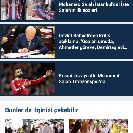
Mohamed Salah İstanbul'da! İşte
Salah'ın ilk sözleri
Devlet Bahçeli'den kritik
açıklama: 'Öcalan umuda,
Ahmetler göreve, Demirtaş evine
dönmelidir'
Resmi imzayı attı! Mohamed
Salah Trabzonspor'da
Bunlar da ilginizi çekebilir