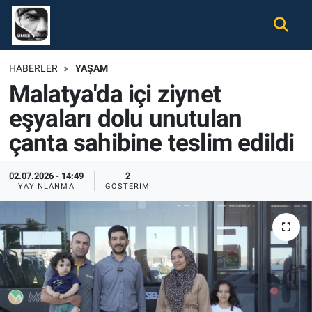
Gündem
Nöbetçi Eczaneler
HABERLER
YAŞAM
Malatya'da içi ziynet
Ekonomi
Hava Durumu
eşyaları dolu unutulan
Spor
Namaz Vakitleri
çanta sahibine teslim edildi
Magazin
Trafik Durumu
02.07.2026 - 14:49
2
YAYINLANMA
GÖSTERIM
Tüm Haberler
Süper Lig Puan Durumu ve Fikstür
İletişim
Tüm Manşetler
Künye
Son Dakika Haberleri
Haber Arşivi