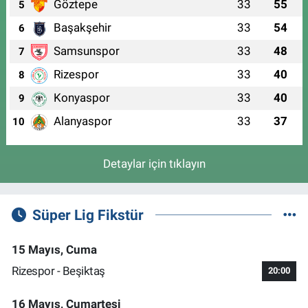
Göztepe
33
55
5
Başakşehir
33
54
6
Samsunspor
33
48
7
Rizespor
33
40
8
Konyaspor
33
40
9
Alanyaspor
33
37
10
Detaylar için tıklayın
Süper Lig Fikstür
15 Mayıs, Cuma
Rizespor - Beşiktaş
20:00
16 Mayıs, Cumartesi