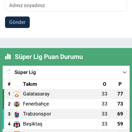
Gönder
Süper Lig Puan Durumu
Süper Lig
#
Takım
O
P
Galatasaray
33
77
1
Fenerbahçe
33
73
2
Trabzonspor
33
69
3
Beşiktaş
33
59
4