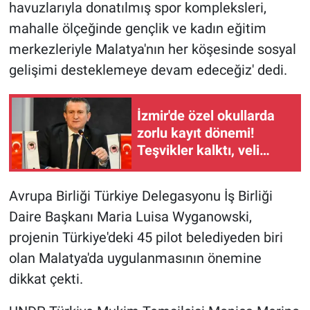
havuzlarıyla donatılmış spor kompleksleri,
mahalle ölçeğinde gençlik ve kadın eğitim
merkezleriyle Malatya'nın her köşesinde sosyal
gelişimi desteklemeye devam edeceğiz' dedi.
İzmir'de özel okullarda
zorlu kayıt dönemi!
Teşvikler kalktı, veli
devlet okuluna yöneldi
Avrupa Birliği Türkiye Delegasyonu İş Birliği
Daire Başkanı Maria Luisa Wyganowski,
projenin Türkiye'deki 45 pilot belediyeden biri
olan Malatya'da uygulanmasının önemine
dikkat çekti.