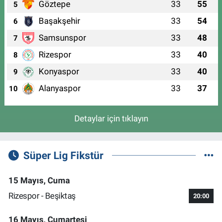
Göztepe
33
55
5
Başakşehir
33
54
6
Samsunspor
33
48
7
Rizespor
33
40
8
Konyaspor
33
40
9
Alanyaspor
33
37
10
Detaylar için tıklayın
Süper Lig Fikstür
15 Mayıs, Cuma
Rizespor - Beşiktaş
20:00
16 Mayıs, Cumartesi