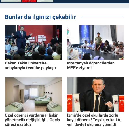
Bunlar da ilginizi çekebilir
Bakan Tekin üniversite
Moritanyalı öğrencilerden
adaylarıyla tecrübe paylaştı
MEB'e ziyaret
Özel öğrenci yurtlarına ilişkin
İzmir'de özel okullarda zorlu
yönetmelik değişikliği... Geçiş
kayıt dönemi! Teşvikler kalktı,
süresi uzatıldı
veli devlet okuluna yöneldi