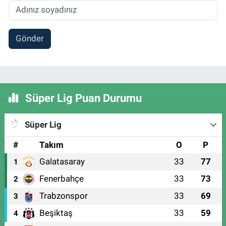
Gönder
Süper Lig Puan Durumu
Süper Lig
#
Takım
O
P
Galatasaray
33
77
1
Fenerbahçe
33
73
2
Trabzonspor
33
69
3
Beşiktaş
33
59
4