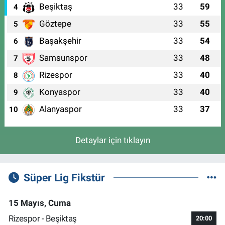
Beşiktaş
33
59
4
Göztepe
33
55
5
Başakşehir
33
54
6
Samsunspor
33
48
7
Rizespor
33
40
8
Konyaspor
33
40
9
Alanyaspor
33
37
10
Detaylar için tıklayın
Süper Lig Fikstür
15 Mayıs, Cuma
Rizespor - Beşiktaş
20:00