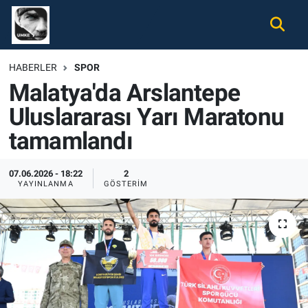
Gündem
Nöbetçi Eczaneler
HABERLER
SPOR
Malatya'da Arslantepe
Ekonomi
Hava Durumu
Uluslararası Yarı Maratonu
Spor
Namaz Vakitleri
tamamlandı
Magazin
Trafik Durumu
07.06.2026 - 18:22
2
YAYINLANMA
GÖSTERIM
Tüm Haberler
Süper Lig Puan Durumu ve Fikstür
İletişim
Tüm Manşetler
Künye
Son Dakika Haberleri
Haber Arşivi