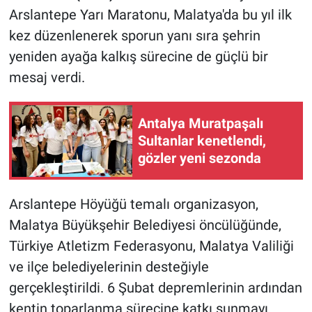
Arslantepe Yarı Maratonu, Malatya'da bu yıl ilk
kez düzenlenerek sporun yanı sıra şehrin
yeniden ayağa kalkış sürecine de güçlü bir
mesaj verdi.
Antalya Muratpaşalı
Sultanlar kenetlendi,
gözler yeni sezonda
Arslantepe Höyüğü temalı organizasyon,
Malatya Büyükşehir Belediyesi öncülüğünde,
Türkiye Atletizm Federasyonu, Malatya Valiliği
ve ilçe belediyelerinin desteğiyle
gerçekleştirildi. 6 Şubat depremlerinin ardından
kentin toparlanma sürecine katkı sunmayı