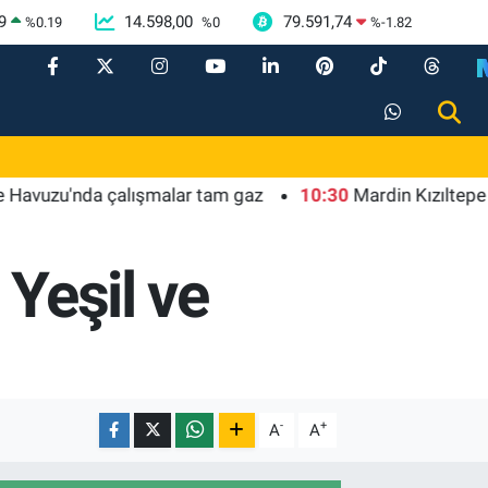
9
14.598,00
79.591,74
%
0.19
%
0
%
-1.82
'nda çalışmalar tam gaz
10:30
Mardin Kızıltepe Meclis 
 Yeşil ve
-
+
A
A