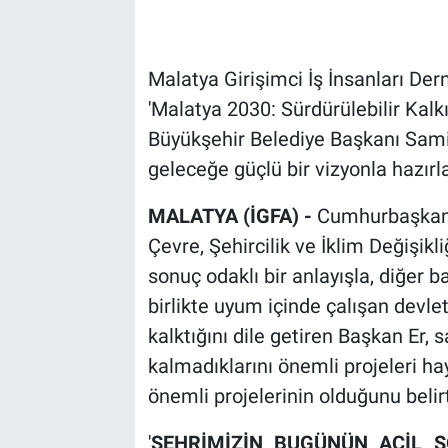
Malatya Girişimci İş İnsanları D
'Malatya 2030: Sürdürülebilir Kalk
Büyükşehir Belediye Başkanı Sami 
geleceğe güçlü bir vizyonla hazırla
MALATYA (İGFA) -
Cumhurbaşkanı 
Çevre, Şehircilik ve İklim Değişikl
sonuç odaklı bir anlayışla, diğer 
birlikte uyum içinde çalışan devlet
kalktığını dile getiren Başkan Er,
kalmadıklarını önemli projeleri ha
önemli projelerinin olduğunu belirt
'
ŞEHRİMİZİN BUGÜNÜN ACİL S