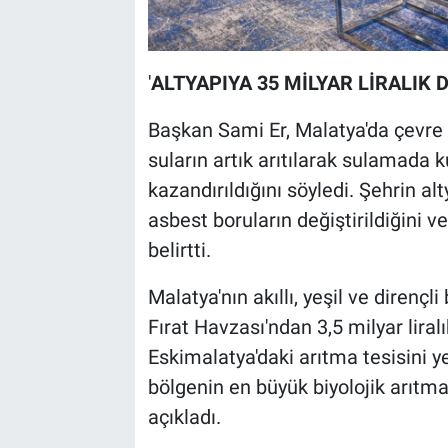
'
ALTYAPIYA 35 MİLYAR LİRALIK 
Başkan Sami Er, Malatya'da çevre v
suların artık arıtılarak sulamada 
kazandırıldığını söyledi. Şehrin alty
asbest boruların değiştirildiğini 
belirtti.
Malatya'nın akıllı, yeşil ve dirençl
Fırat Havzası'ndan 3,5 milyar liral
Eskimalatya'daki arıtma tesisini ye
bölgenin en büyük biyolojik arıt
açıkladı.