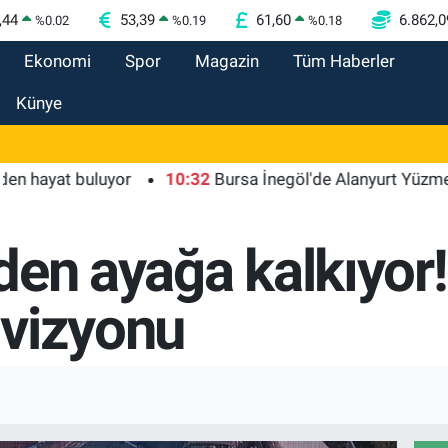
,44
53,39
61,60
6.862,0
%
0.02
%
0.19
%
0.18
Ekonomi
Spor
Magazin
Tüm Haberler
Künye
at buluyor
10:32
Bursa İnegöl'de Alanyurt Yüzme Havuzu
en ayağa kalkıyor!
r vizyonu