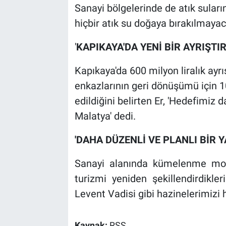
Sanayi bölgelerinde de atık suların 
hiçbir atık su doğaya bırakılmayac
'
KAPIKAYA'DA YENİ BİR AYRIŞTI
Kapıkaya'da 600 milyon liralık ayr
enkazlarının geri dönüşümü için 10
edildiğini belirten Er, 'Hedefimiz d
Malatya' dedi.
'DAHA DÜZENLİ VE PLANLI BİR 
Sanayi alanında kümelenme model
turizmi yeniden şekillendirdikle
Levent Vadisi gibi hazinelerimizi h
Kaynak:
RSS