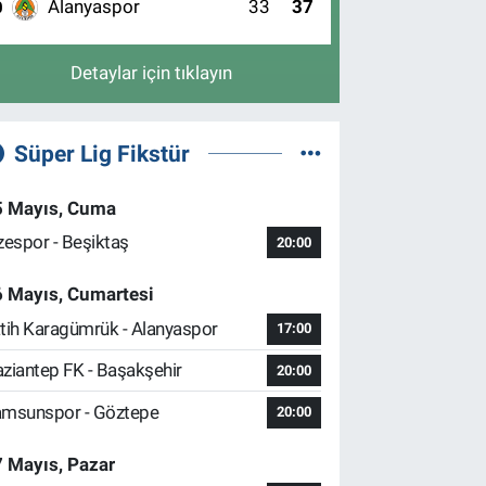
Alanyaspor
33
37
0
Detaylar için tıklayın
Süper Lig Fikstür
5 Mayıs, Cuma
zespor - Beşiktaş
20:00
6 Mayıs, Cumartesi
tih Karagümrük - Alanyaspor
17:00
ziantep FK - Başakşehir
20:00
msunspor - Göztepe
20:00
 Mayıs, Pazar