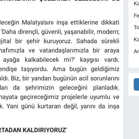
Ka
Fe
eceğin Malatya'sını inşa ettiklerine dikkati
Tr
'Daha dirençli, güvenli, yaşanabilir, modern;
Ka
ital bir şehir kuruyoruz. Sahada sürekli
nafımızla ve vatandaşlarımızla bir araya
An
 ayağa kalkabilecek mi?' kaygısı vardı.
r endişe taşıyordu. Ama bugün geldiğimiz
dı. Biz, bir yandan bugünün acil sorunlarını
an da şehrimizin geleceğini planladık.
 hayata geçireceğimiz projelerle uyumlu ve
k. Yani günü kurtaran değil, yarını da inşa
RTADAN KALDIRIYORUZ'