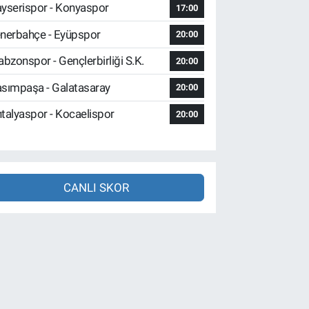
yserispor - Konyaspor
17:00
nerbahçe - Eyüpspor
20:00
abzonspor - Gençlerbirliği S.K.
20:00
sımpaşa - Galatasaray
20:00
talyaspor - Kocaelispor
20:00
CANLI SKOR