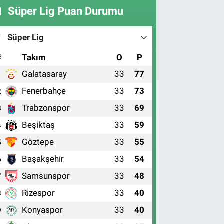
Süper Lig Puan Durumu
Süper Lig
#
Takım
O
P
Galatasaray
33
77
1
Fenerbahçe
33
73
2
Trabzonspor
33
69
3
Beşiktaş
33
59
4
Göztepe
33
55
5
Başakşehir
33
54
6
Samsunspor
33
48
7
Rizespor
33
40
8
Konyaspor
33
40
9