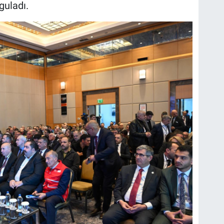
guladı.