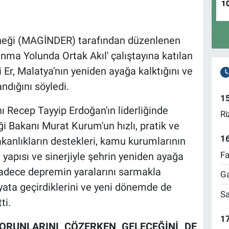
1
erneği (MAGİNDER) tarafından düzenlenen
ınma Yolunda Ortak Akıl' çalıştayına katılan
Er, Malatya'nın yeniden ayağa kalktığını ve
ndığını söyledi.
1
Recep Tayyip Erdoğan'ın liderliğinde
Ri
iği Bakanı Murat Kurum'un hızlı, pratik ve
1
bakanlıkların destekleri, kamu kurumlarının
Fa
 yapısı ve sinerjiyle şehrin yeniden ayağa
 sadece depremin yaralarını sarmakla
Ga
yata geçirdiklerini ve yeni dönemde de
Sa
ti.
17
ORUNLARINI ÇÖZERKEN GELECEĞİNİ DE