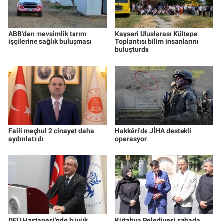
ABB'den mevsimlik tarım
Kayseri Uluslarası Kültepe
işçilerine sağlık buluşması
Toplantısı bilim insanlarını
buluşturdu
Faili meçhul 2 cinayet daha
Hakkâri'de JİHA destekli
aydınlatıldı
operasyon
DEÜ Hastanesi'nde büyük
Kütahya Belediyesi sahada