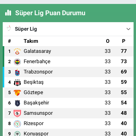
Süper Lig Puan Durumu
Süper Lig
#
Takım
O
P
Galatasaray
33
77
1
Fenerbahçe
33
73
2
Trabzonspor
33
69
3
Beşiktaş
33
59
4
Göztepe
33
55
5
Başakşehir
33
54
6
Samsunspor
33
48
7
Rizespor
33
40
8
Konyaspor
33
40
9