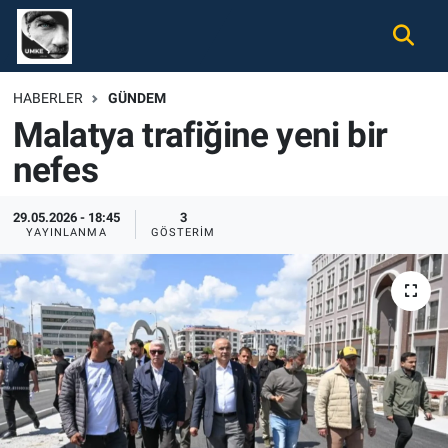
Gündem
Nöbetçi Eczaneler
HABERLER
GÜNDEM
Malatya trafiğine yeni bir
Ekonomi
Hava Durumu
nefes
Spor
Namaz Vakitleri
29.05.2026 - 18:45
3
Magazin
Trafik Durumu
YAYINLANMA
GÖSTERIM
Tüm Haberler
Süper Lig Puan Durumu ve Fikstür
İletişim
Tüm Manşetler
Künye
Son Dakika Haberleri
Haber Arşivi