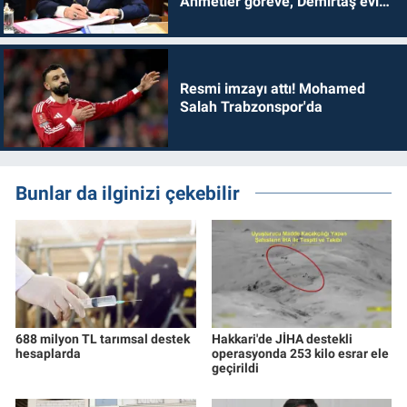
Ahmetler göreve, Demirtaş evine
dönmelidir'
Resmi imzayı attı! Mohamed
Salah Trabzonspor'da
Bunlar da ilginizi çekebilir
688 milyon TL tarımsal destek
Hakkari'de JİHA destekli
hesaplarda
operasyonda 253 kilo esrar ele
geçirildi