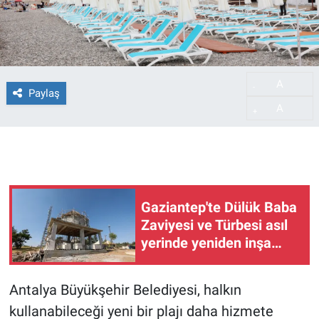
A
-
Paylaş
A
+
Gaziantep'te Dülük Baba
Zaviyesi ve Türbesi asıl
yerinde yeniden inşa
edilecek
Antalya Büyükşehir Belediyesi, halkın
kullanabileceği yeni bir plajı daha hizmete