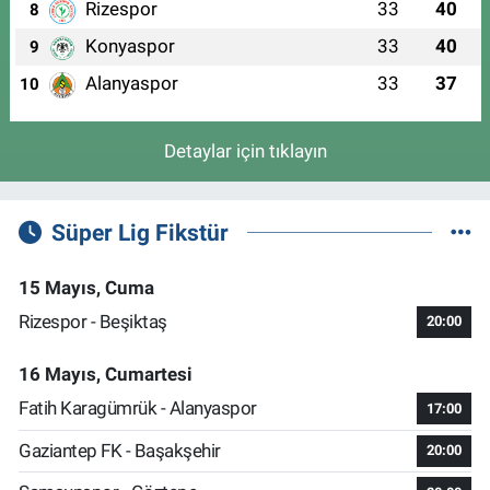
Rizespor
33
40
8
Konyaspor
33
40
9
Alanyaspor
33
37
10
Detaylar için tıklayın
Süper Lig Fikstür
15 Mayıs, Cuma
Rizespor - Beşiktaş
20:00
16 Mayıs, Cumartesi
Fatih Karagümrük - Alanyaspor
17:00
Gaziantep FK - Başakşehir
20:00