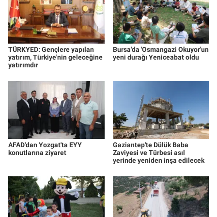
TÜRKYED: Gençlere yapılan
Bursa'da 'Osmangazi Okuyor'un
yatırım, Türkiye'nin geleceğine
yeni durağı Yeniceabat oldu
yatırımdır
AFAD'dan Yozgat'ta EYY
Gaziantep'te Dülük Baba
konutlarına ziyaret
Zaviyesi ve Türbesi asıl
yerinde yeniden inşa edilecek