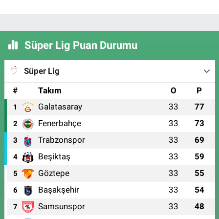
Süper Lig Puan Durumu
Süper Lig
#
Takım
O
P
Galatasaray
33
77
1
Fenerbahçe
33
73
2
Trabzonspor
33
69
3
Beşiktaş
33
59
4
Göztepe
33
55
5
Başakşehir
33
54
6
Samsunspor
33
48
7