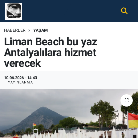
Gündem
Nöbetçi Eczaneler
HABERLER
YAŞAM
Liman Beach bu yaz
Ekonomi
Hava Durumu
Antalyalılara hizmet
Spor
Namaz Vakitleri
verecek
Magazin
Trafik Durumu
10.06.2026 - 14:43
YAYINLANMA
Tüm Haberler
Süper Lig Puan Durumu ve Fikstür
İletişim
Tüm Manşetler
Künye
Son Dakika Haberleri
Haber Arşivi