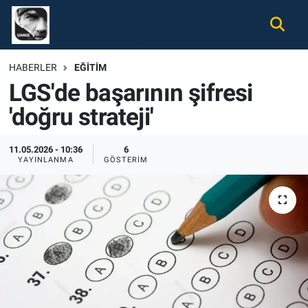
Gündem
Nöbetçi Eczaneler
HABERLER
EĞITIM
LGS'de başarının şifresi
Ekonomi
Hava Durumu
'doğru strateji'
Spor
Namaz Vakitleri
11.05.2026 - 10:36
6
Magazin
Trafik Durumu
YAYINLANMA
GÖSTERIM
Tüm Haberler
Süper Lig Puan Durumu ve Fikstür
İletişim
Tüm Manşetler
Künye
Son Dakika Haberleri
Haber Arşivi