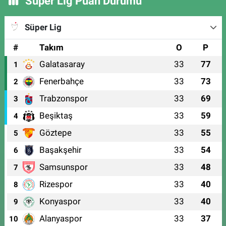
Süper Lig Puan Durumu
Süper Lig
#
Takım
O
P
Galatasaray
33
77
1
Fenerbahçe
33
73
2
Trabzonspor
33
69
3
Beşiktaş
33
59
4
Göztepe
33
55
5
Başakşehir
33
54
6
Samsunspor
33
48
7
Rizespor
33
40
8
Konyaspor
33
40
9
Alanyaspor
33
37
10