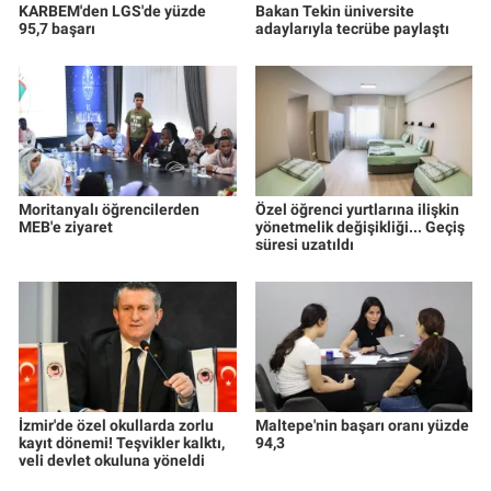
KARBEM'den LGS'de yüzde
Bakan Tekin üniversite
95,7 başarı
adaylarıyla tecrübe paylaştı
Moritanyalı öğrencilerden
Özel öğrenci yurtlarına ilişkin
MEB'e ziyaret
yönetmelik değişikliği... Geçiş
süresi uzatıldı
İzmir'de özel okullarda zorlu
Maltepe'nin başarı oranı yüzde
kayıt dönemi! Teşvikler kalktı,
94,3
veli devlet okuluna yöneldi