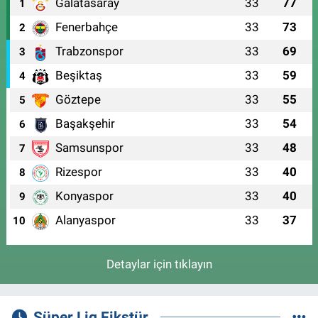
Galatasaray
33
77
1
Fenerbahçe
33
73
2
Trabzonspor
33
69
3
Beşiktaş
33
59
4
Göztepe
33
55
5
Başakşehir
33
54
6
Samsunspor
33
48
7
Rizespor
33
40
8
Konyaspor
33
40
9
Alanyaspor
33
37
10
Detaylar için tıklayın
Süper Lig Fikstür