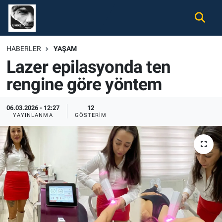
Gündem
Nöbetçi Eczaneler
HABERLER
YAŞAM
Lazer epilasyonda ten
Ekonomi
Hava Durumu
rengine göre yöntem
Spor
Namaz Vakitleri
06.03.2026 - 12:27
12
Magazin
Trafik Durumu
YAYINLANMA
GÖSTERIM
Tüm Haberler
Süper Lig Puan Durumu ve Fikstür
İletişim
Tüm Manşetler
Künye
Son Dakika Haberleri
Haber Arşivi