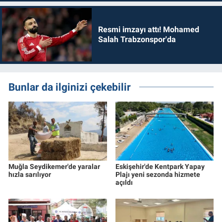
Resmi imzayı attı! Mohamed
Salah Trabzonspor'da
Bunlar da ilginizi çekebilir
Muğla Seydikemer'de yaralar
Eskişehir'de Kentpark Yapay
hızla sarılıyor
Plajı yeni sezonda hizmete
açıldı