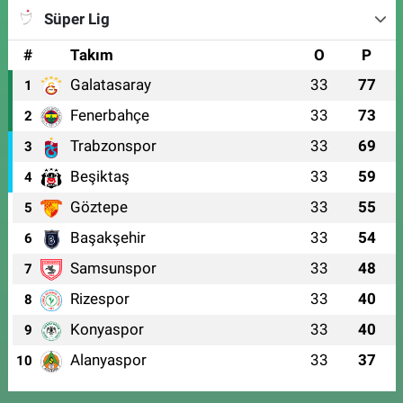
Süper Lig
#
Takım
O
P
Galatasaray
33
77
1
Fenerbahçe
33
73
2
Trabzonspor
33
69
3
Beşiktaş
33
59
4
Göztepe
33
55
5
Başakşehir
33
54
6
Samsunspor
33
48
7
Rizespor
33
40
8
Konyaspor
33
40
9
Alanyaspor
33
37
10