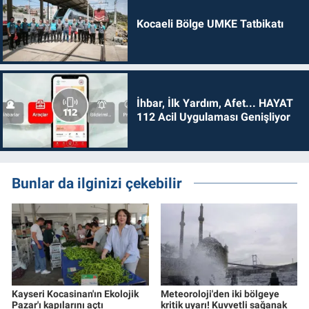
Kocaeli Bölge UMKE Tatbikatı
İhbar, İlk Yardım, Afet... HAYAT
112 Acil Uygulaması Genişliyor
Bunlar da ilginizi çekebilir
Kayseri Kocasinan'ın Ekolojik
Meteoroloji'den iki bölgeye
Pazar'ı kapılarını açtı
kritik uyarı! Kuvvetli sağanak