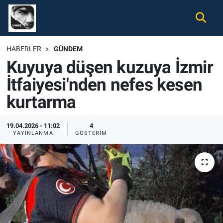
Gündem
Nöbetçi Eczaneler
HABERLER
GÜNDEM
Kuyuya düşen kuzuya İzmir
Ekonomi
Hava Durumu
İtfaiyesi'nden nefes kesen
Spor
Namaz Vakitleri
kurtarma
Magazin
Trafik Durumu
19.04.2026 - 11:02
4
YAYINLANMA
GÖSTERIM
Tüm Haberler
Süper Lig Puan Durumu ve Fikstür
İletişim
Tüm Manşetler
Künye
Son Dakika Haberleri
Haber Arşivi