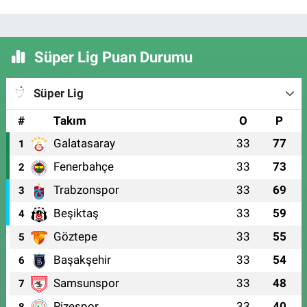
Süper Lig Puan Durumu
Süper Lig
#
Takım
O
P
Galatasaray
33
77
1
Fenerbahçe
33
73
2
Trabzonspor
33
69
3
Beşiktaş
33
59
4
Göztepe
33
55
5
Başakşehir
33
54
6
Samsunspor
33
48
7
Rizespor
33
40