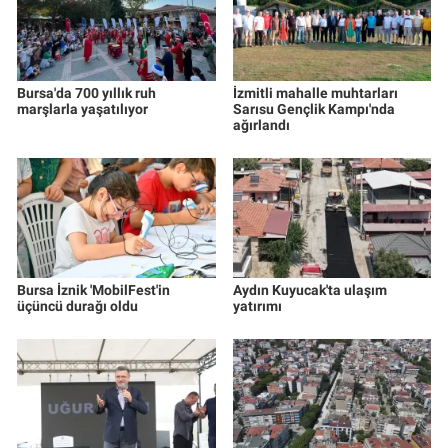
Bursa'da 700 yıllık ruh
İzmitli mahalle muhtarları
marşlarla yaşatılıyor
Sarısu Gençlik Kampı'nda
ağırlandı
Bursa İznik 'MobilFest'in
Aydın Kuyucak'ta ulaşım
üçüncü durağı oldu
yatırımı