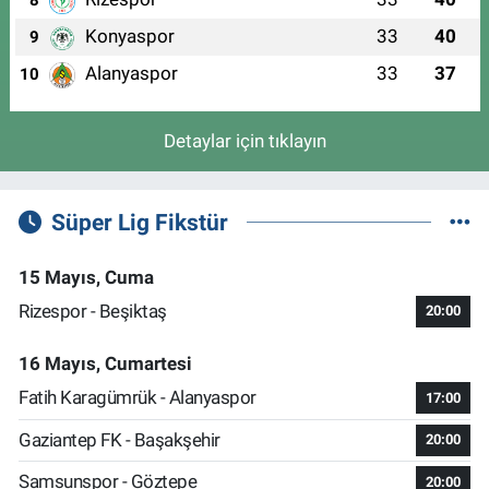
8
Konyaspor
33
40
9
Alanyaspor
33
37
10
Detaylar için tıklayın
Süper Lig Fikstür
15 Mayıs, Cuma
Rizespor - Beşiktaş
20:00
16 Mayıs, Cumartesi
Fatih Karagümrük - Alanyaspor
17:00
Gaziantep FK - Başakşehir
20:00
Samsunspor - Göztepe
20:00