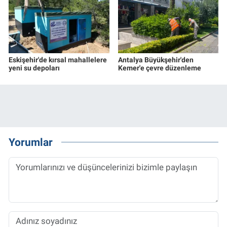
Eskişehir'de kırsal mahallelere
Antalya Büyükşehir'den
yeni su depoları
Kemer'e çevre düzenleme
Yorumlar