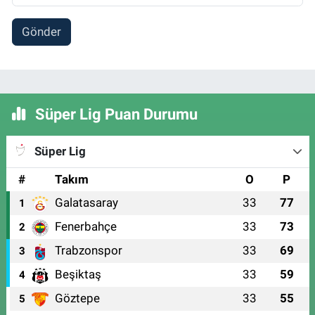
Gönder
Süper Lig Puan Durumu
Süper Lig
#
Takım
O
P
Galatasaray
33
77
1
Fenerbahçe
33
73
2
Trabzonspor
33
69
3
Beşiktaş
33
59
4
Göztepe
33
55
5