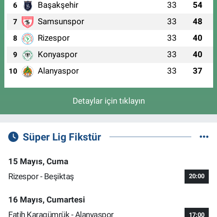
Başakşehir
33
54
6
Samsunspor
33
48
7
Rizespor
33
40
8
Konyaspor
33
40
9
Alanyaspor
33
37
10
Detaylar için tıklayın
Süper Lig Fikstür
15 Mayıs, Cuma
Rizespor - Beşiktaş
20:00
16 Mayıs, Cumartesi
Fatih Karagümrük - Alanyaspor
17:00