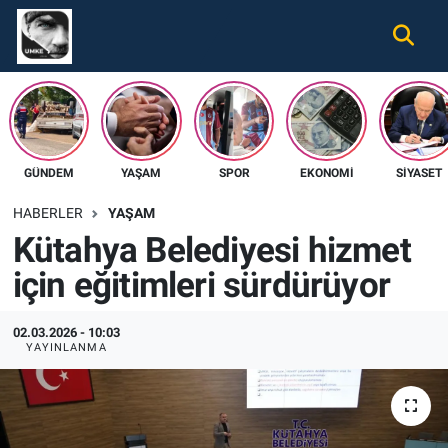
Gündem
Nöbetçi Eczaneler
Ekonomi
Hava Durumu
GÜNDEM
YAŞAM
SPOR
EKONOMI
SIYASET
Spor
Namaz Vakitleri
HABERLER
YAŞAM
Magazin
Trafik Durumu
Kütahya Belediyesi hizmet
için eğitimleri sürdürüyor
Tüm Haberler
Süper Lig Puan Durumu ve Fikstür
İletişim
Tüm Manşetler
02.03.2026 - 10:03
YAYINLANMA
Künye
Son Dakika Haberleri
Haber Arşivi