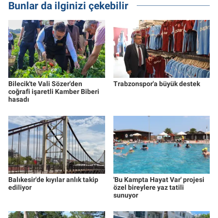
Bunlar da ilginizi çekebilir
Bilecik'te Vali Sözer'den
Trabzonspor'a büyük destek
coğrafi işaretli Kamber Biberi
hasadı
Balıkesir'de kıyılar anlık takip
'Bu Kampta Hayat Var' projesi
ediliyor
özel bireylere yaz tatili
sunuyor