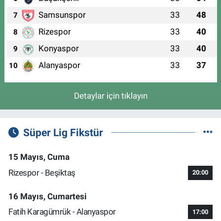
Samsunspor
33
48
7
Rizespor
33
40
8
Konyaspor
33
40
9
Alanyaspor
33
37
10
Detaylar için tıklayın
Süper Lig Fikstür
15 Mayıs, Cuma
Rizespor - Beşiktaş
20:00
16 Mayıs, Cumartesi
Fatih Karagümrük - Alanyaspor
17:00