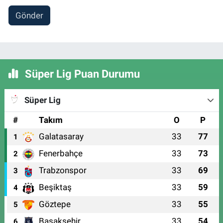
Gönder
Süper Lig Puan Durumu
Süper Lig
#
Takım
O
P
Galatasaray
33
77
1
Fenerbahçe
33
73
2
Trabzonspor
33
69
3
Beşiktaş
33
59
4
Göztepe
33
55
5
Başakşehir
33
54
6