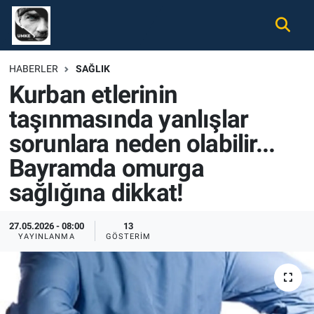
Gündem
Nöbetçi Eczaneler
HABERLER
SAĞLIK
Kurban etlerinin
Ekonomi
Hava Durumu
taşınmasında yanlışlar
Spor
Namaz Vakitleri
sorunlara neden olabilir...
Magazin
Trafik Durumu
Bayramda omurga
sağlığına dikkat!
Tüm Haberler
Süper Lig Puan Durumu ve Fikstür
27.05.2026 - 08:00
13
İletişim
Tüm Manşetler
YAYINLANMA
GÖSTERIM
Künye
Son Dakika Haberleri
Haber Arşivi