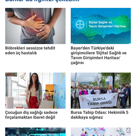
Böbrekleri sessizce tehdit
Bayer'den Türkiye'deki
eden üç hastalık
girişimcilere 'Dijital Sağlık ve
Tarım Girişimleri Haritası'
çağrısı
Çocuğun diş sağlığı sadece
Bursa Tabip Odası: Hekimlik 5
fırçalamaktan ibaret değil
dakikaya sığmaz