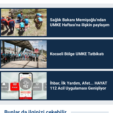
Sağlık Bakanı Memişoğlu'ndan
UMKE Haftası'na ilişkin paylaşım
Kocaeli Bölge UMKE Tatbikatı
İhbar, İlk Yardım, Afet... HAYAT
112 Acil Uygulaması Genişliyor
Bunlar da ilginizi çekebilir