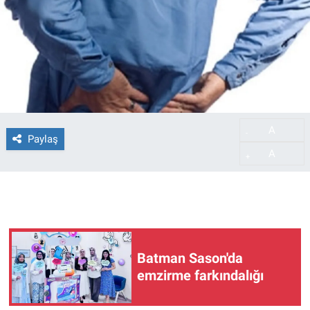
A
-
Paylaş
A
+
Batman Sason'da
emzirme farkındalığı