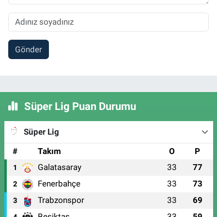
Gönder
Süper Lig Puan Durumu
Süper Lig
#
Takım
O
P
Galatasaray
33
77
1
Fenerbahçe
33
73
2
Trabzonspor
33
69
3
Beşiktaş
33
59