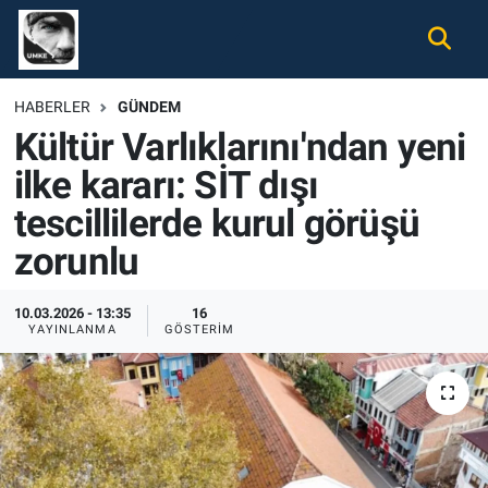
Gündem
Nöbetçi Eczaneler
HABERLER
GÜNDEM
Kültür Varlıklarını'ndan yeni
Ekonomi
Hava Durumu
ilke kararı: SİT dışı
Spor
Namaz Vakitleri
tescillilerde kurul görüşü
Magazin
Trafik Durumu
zorunlu
Tüm Haberler
Süper Lig Puan Durumu ve Fikstür
10.03.2026 - 13:35
16
YAYINLANMA
GÖSTERIM
İletişim
Tüm Manşetler
Künye
Son Dakika Haberleri
Haber Arşivi