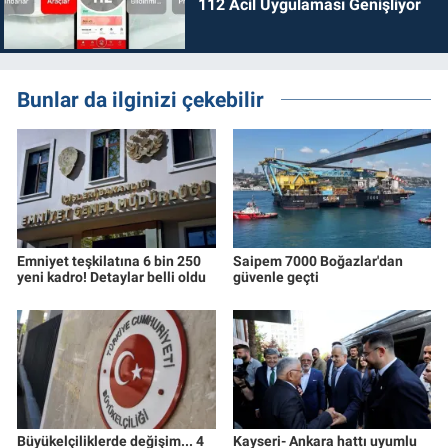
112 Acil Uygulaması Genişliyor
Bunlar da ilginizi çekebilir
Emniyet teşkilatına 6 bin 250
Saipem 7000 Boğazlar'dan
yeni kadro! Detaylar belli oldu
güvenle geçti
Büyükelçiliklerde değişim... 4
Kayseri- Ankara hattı uyumlu