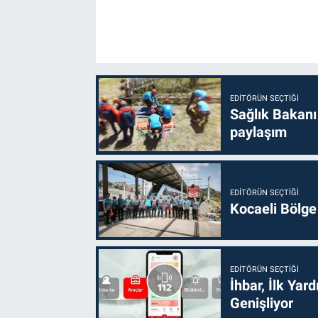
EDITÖRÜN SEÇTIĞI
Sağlık Bakanı
paylaşım
EDITÖRÜN SEÇTIĞI
Kocaeli Bölge
EDITÖRÜN SEÇTIĞI
İhbar, İlk Yar
Genişliyor