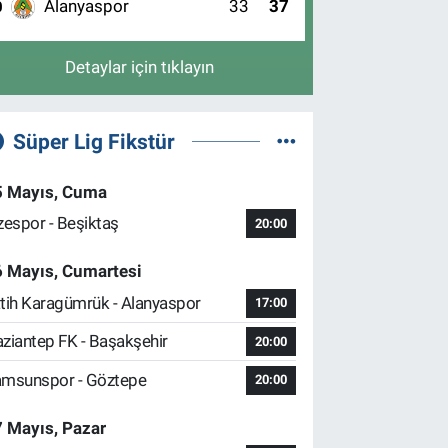
Alanyaspor
33
37
0
Detaylar için tıklayın
Süper Lig Fikstür
5 Mayıs, Cuma
zespor - Beşiktaş
20:00
6 Mayıs, Cumartesi
tih Karagümrük - Alanyaspor
17:00
ziantep FK - Başakşehir
20:00
msunspor - Göztepe
20:00
 Mayıs, Pazar