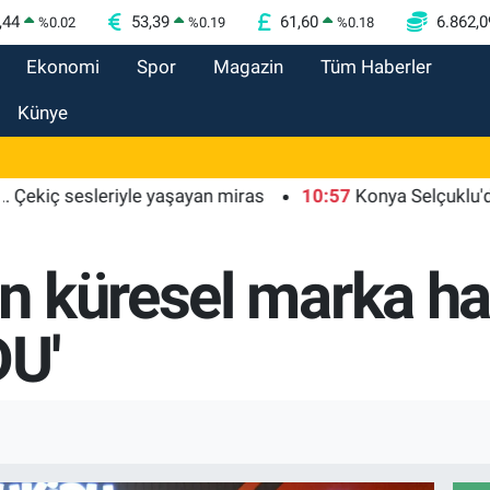
,44
53,39
61,60
6.862,0
%
0.02
%
0.19
%
0.18
Ekonomi
Spor
Magazin
Tüm Haberler
Künye
iç sesleriyle yaşayan miras
10:57
Konya Selçuklu'da yollar
 küresel marka ha
DU'