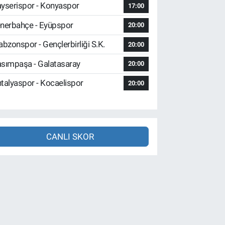
yserispor - Konyaspor
17:00
nerbahçe - Eyüpspor
20:00
abzonspor - Gençlerbirliği S.K.
20:00
sımpaşa - Galatasaray
20:00
talyaspor - Kocaelispor
20:00
CANLI SKOR