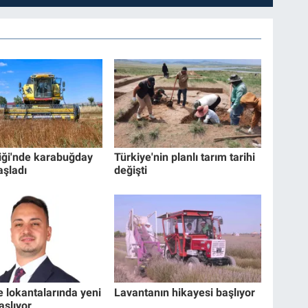
liği'nde karabuğday
Türkiye'nin planlı tarım tarihi
aşladı
değişti
e lokantalarında yeni
Lavantanın hikayesi başlıyor
şlıyor