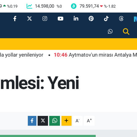
9
14.598,00
79.591,74
%
0.19
%
0
%
-1.82
 yenileniyor
10:46
Aytmatov'un mirası Antalya Muratpa
mlesi: Yeni
-
+
A
A