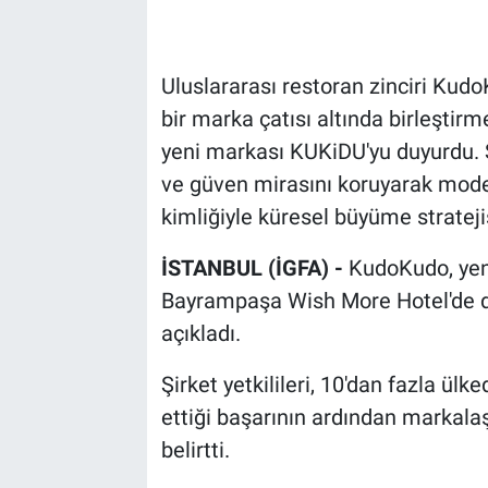
Uluslararası restoran zinciri Kudo
bir marka çatısı altında birleştir
yeni markası KUKiDU'yu duyurdu. Ş
ve güven mirasını koruyarak mode
kimliğiyle küresel büyüme strateji
İSTANBUL (İGFA) -
KudoKudo, yen
Bayrampaşa Wish More Hotel'de d
açıkladı.
Şirket yetkilileri, 10'dan fazla ü
ettiği başarının ardından markala
belirtti.