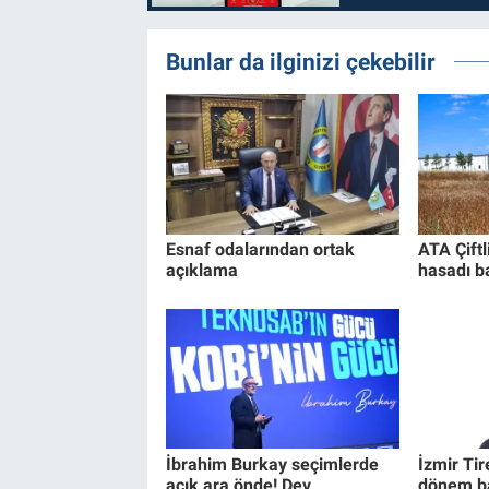
Bunlar da ilginizi çekebilir
Esnaf odalarından ortak
ATA Çift
açıklama
hasadı b
İbrahim Burkay seçimlerde
İzmir Tir
açık ara önde! Dev
dönem ba