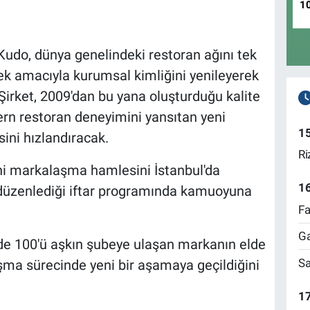
1
Kudo, dünya genelindeki restoran ağını tek
mek amacıyla kurumsal kimliğini yenileyerek
irket, 2009'dan bu yana oluşturduğu kalite
rn restoran deneyimini yansıtan yeni
1
sini hızlandıracak.
Ri
i markalaşma hamlesini İstanbul'da
1
üzenlediği iftar programında kamuoyuna
Fa
Ga
lkede 100'ü aşkın şubeye ulaşan markanın elde
Sa
şma sürecinde yeni bir aşamaya geçildiğini
17