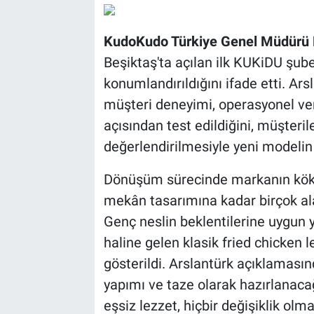
KudoKudo Türkiye Genel Müdürü 
Beşiktaş'ta açılan ilk KUKiDU şubes
konumlandırıldığını ifade etti. Ar
müşteri deneyimi, operasyonel veri
açısından test edildiğini, müşteril
değerlendirilmesiyle yeni modelin 
Dönüşüm sürecinde markanın köklü
mekân tasarımına kadar birçok ala
Genç neslin beklentilerine uygun y
haline gelen klasik fried chicken
gösterildi. Arslantürk açıklamasın
yapımı ve taze olarak hazırlanaca
eşsiz lezzet, hiçbir değişiklik olma