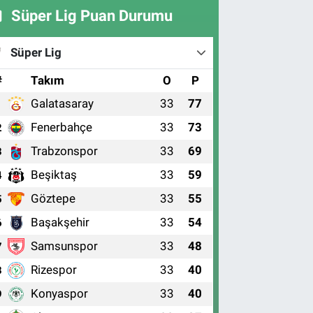
Süper Lig Puan Durumu
Süper Lig
#
Takım
O
P
Galatasaray
33
77
1
Fenerbahçe
33
73
2
Trabzonspor
33
69
3
Beşiktaş
33
59
4
Göztepe
33
55
5
Başakşehir
33
54
6
Samsunspor
33
48
7
Rizespor
33
40
8
Konyaspor
33
40
9