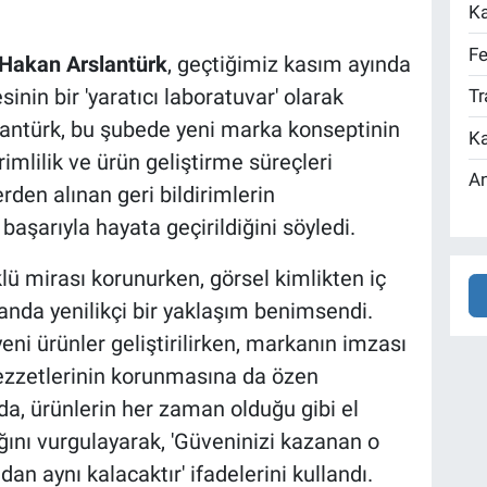
Ka
Fe
Hakan Arslantürk
, geçtiğimiz kasım ayında
inin bir 'yaratıcı laboratuvar' olarak
Tr
slantürk, bu şubede yeni marka konseptinin
Ka
mlilik ve ürün geliştirme süreçleri
An
erden alınan geri bildirimlerin
başarıyla hayata geçirildiğini söyledi.
 mirası korunurken, görsel kimlikten iç
nda yenilikçi bir yaklaşım benimsendi.
eni ürünler geliştirilirken, markanın imzası
 lezzetlerinin korunmasına da özen
da, ürünlerin her zaman olduğu gibi el
ğını vurgulayarak, 'Güveninizi kazanan o
dan aynı kalacaktır' ifadelerini kullandı.