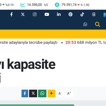
9
14.598,00
79.591,74
%
0.19
%
0
%
-1.82
aylarıyla tecrübe paylaştı
20:53
688 milyon TL tarımsal
ı kapasite
i
-
+
A
A