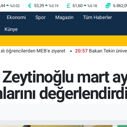
,44
53,39
61,60
6.862,0
%
0.02
%
0.19
%
0.18
Ekonomi
Spor
Magazin
Tüm Haberler
Künye
ncilerden MEB'e ziyaret
20:57
Bakan Tekin üniversite ad
Zeytinoğlu mart ay
larını değerlendird