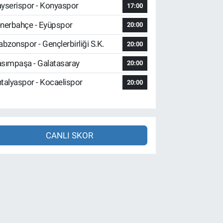
yserispor - Konyaspor
17:00
nerbahçe - Eyüpspor
20:00
abzonspor - Gençlerbirliği S.K.
20:00
sımpaşa - Galatasaray
20:00
talyaspor - Kocaelispor
20:00
CANLI SKOR