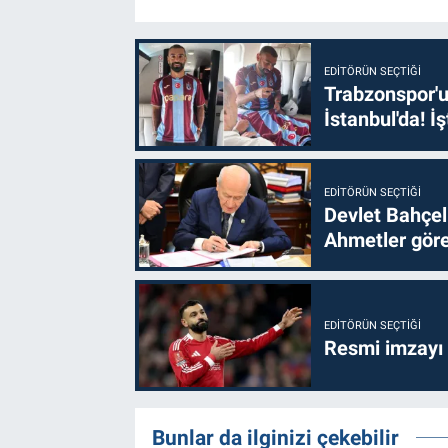
EDITÖRÜN SEÇTIĞI
Trabzonspor'u
İstanbul'da! İş
EDITÖRÜN SEÇTIĞI
Devlet Bahçel
Ahmetler göre
EDITÖRÜN SEÇTIĞI
Resmi imzayı
Bunlar da ilginizi çekebilir