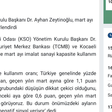
1
lu Başkanı Dr. Ayhan Zeytinoğlu, mart ayı
lendirdi
i Odası (KSO) Yönetim Kurulu Başkanı Dr.
uriyet Merkez Bankası (TCMB) ve Kocaeli
1
re mart ayı imalat sanayi kapasite kullanım
Ri
1
e kullanım oranı; Türkiye genelinde yüzde
Fa
uan, geçen yılın mart ayına göre 1,1 puan
Ga
ı grubundaki düşüşün dikkat çekici olduğunu,
Sa
nceki aya göre 0,6 puan, geçen yılın mart
i görüyoruz. Bu durum önümüzdeki ayların
17
gatif sinyal veriyor' dedi.