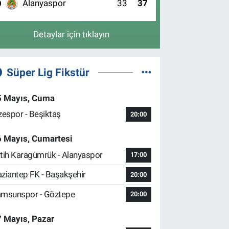
Alanyaspor
33
37
0
Detaylar için tıklayın
Süper Lig Fikstür
5 Mayıs, Cuma
zespor - Beşiktaş
20:00
6 Mayıs, Cumartesi
tih Karagümrük - Alanyaspor
17:00
ziantep FK - Başakşehir
20:00
msunspor - Göztepe
20:00
 Mayıs, Pazar