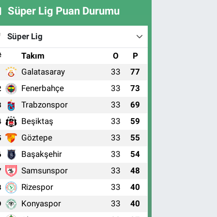
Süper Lig Puan Durumu
Süper Lig
#
Takım
O
P
Galatasaray
33
77
1
Fenerbahçe
33
73
2
Trabzonspor
33
69
3
Beşiktaş
33
59
4
Göztepe
33
55
5
Başakşehir
33
54
6
Samsunspor
33
48
7
Rizespor
33
40
8
Konyaspor
33
40
9