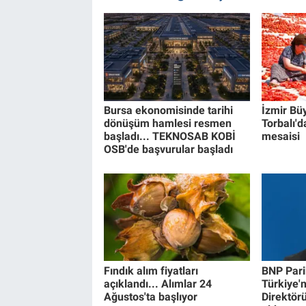
Bursa ekonomisinde tarihi
İzmir Bü
dönüşüm hamlesi resmen
Torbalı'da
başladı... TEKNOSAB KOBİ
mesaisi
OSB'de başvurular başladı
Fındık alım fiyatları
BNP Pari
açıklandı... Alımlar 24
Türkiye'
Ağustos'ta başlıyor
Direktör