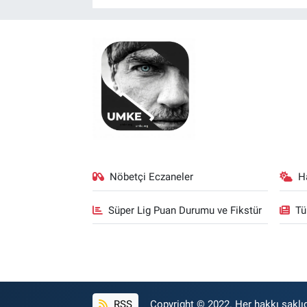
Nöbetçi Eczaneler
H
Süper Lig Puan Durumu ve Fikstür
Tü
RSS
Copyright © 2022. Her hakkı saklıd