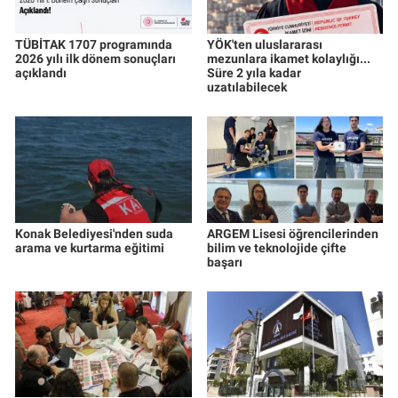
TÜBİTAK 1707 programında
YÖK'ten uluslararası
2026 yılı ilk dönem sonuçları
mezunlara ikamet kolaylığı...
açıklandı
Süre 2 yıla kadar
uzatılabilecek
Konak Belediyesi'nden suda
ARGEM Lisesi öğrencilerinden
arama ve kurtarma eğitimi
bilim ve teknolojide çifte
başarı