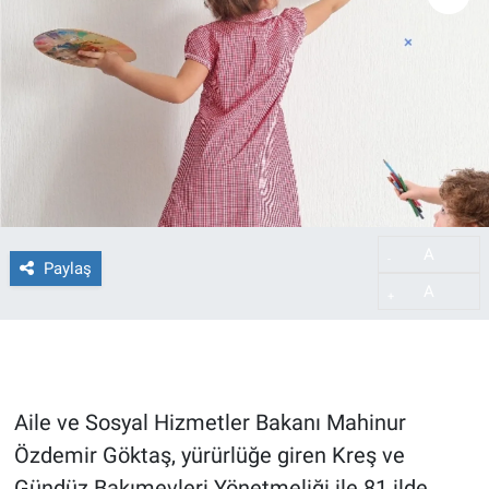
A
-
Paylaş
A
+
Aile ve Sosyal Hizmetler Bakanı Mahinur
Özdemir Göktaş, yürürlüğe giren Kreş ve
Gündüz Bakımevleri Yönetmeliği ile 81 ilde