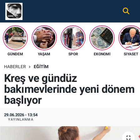
Gündem
Nöbetçi Eczaneler
Ekonomi
Hava Durumu
GÜNDEM
YAŞAM
SPOR
EKONOMI
SIYASET
Spor
Namaz Vakitleri
HABERLER
EĞITIM
Magazin
Trafik Durumu
Kreş ve gündüz
bakımevlerinde yeni dönem
Tüm Haberler
Süper Lig Puan Durumu ve Fikstür
başlıyor
İletişim
Tüm Manşetler
29.06.2026 - 13:54
Künye
Son Dakika Haberleri
YAYINLANMA
Haber Arşivi