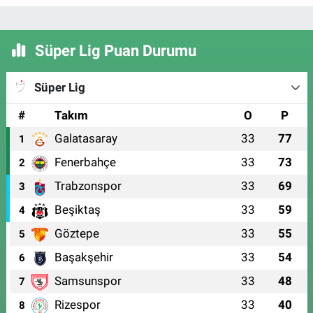
Süper Lig Puan Durumu
Süper Lig
#
Takım
O
P
Galatasaray
33
77
1
Fenerbahçe
33
73
2
Trabzonspor
33
69
3
Beşiktaş
33
59
4
Göztepe
33
55
5
Başakşehir
33
54
6
Samsunspor
33
48
7
Rizespor
33
40
8