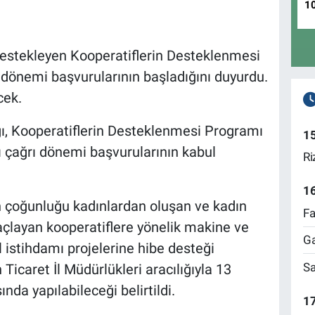
1
destekleyen Kooperatiflerin Desteklenmesi
önemi başvurularının başladığını duyurdu.
cek.
ğı, Kooperatiflerin Desteklenmesi Programı
1
çağrı dönemi başvurularının kabul
Ri
1
 çoğunluğu kadınlardan oluşan ve kadın
Fa
çlayan kooperatiflere yönelik makine ve
Ga
l istihdamı projelerine hibe desteği
Sa
 Ticaret İl Müdürlükleri aracılığıyla 13
nda yapılabileceği belirtildi.
17