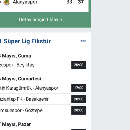
Alanyaspor
33
37
0
Detaylar için tıklayın
Süper Lig Fikstür
5 Mayıs, Cuma
zespor - Beşiktaş
20:00
6 Mayıs, Cumartesi
tih Karagümrük - Alanyaspor
17:00
ziantep FK - Başakşehir
20:00
msunspor - Göztepe
20:00
 Mayıs, Pazar