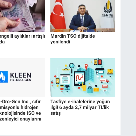
ngelli aylıkları artışlı
Mardin TSO dijitalde
da
yenilendi
Dro-Gen Inc., sıfır
Tasfiye e-ihalelerine yoğun
misyonlu hidrojen
ilgi! 6 ayda 2,7 milyar TL'lik
knolojisinde ISO ve
satış
enleyici onaylarını