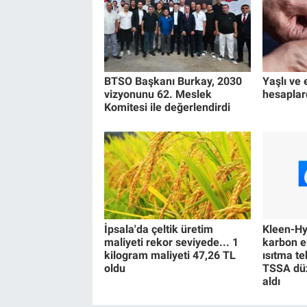
BTSO Başkanı Burkay, 2030
Yaşlı ve e
vizyonunu 62. Meslek
hesaplar
Komitesi ile değerlendirdi
İpsala'da çeltik üretim
Kleen-Hy-
maliyeti rekor seviyede... 1
karbon e
kilogram maliyeti 47,26 TL
ısıtma te
oldu
TSSA düz
aldı