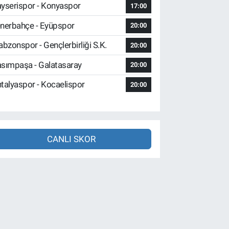
yserispor - Konyaspor
17:00
nerbahçe - Eyüpspor
20:00
abzonspor - Gençlerbirliği S.K.
20:00
sımpaşa - Galatasaray
20:00
talyaspor - Kocaelispor
20:00
CANLI SKOR