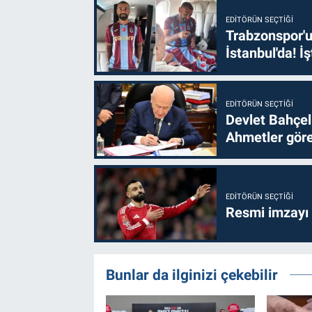
EDITÖRÜN SEÇTIĞI
Trabzonspor'u
İstanbul'da! İş
EDITÖRÜN SEÇTIĞI
Devlet Bahçel
Ahmetler göre
EDITÖRÜN SEÇTIĞI
Resmi imzayı
Bunlar da ilginizi çekebilir