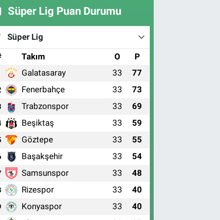
Süper Lig Puan Durumu
Süper Lig
#
Takım
O
P
Galatasaray
33
77
1
Fenerbahçe
33
73
2
Trabzonspor
33
69
3
Beşiktaş
33
59
4
Göztepe
33
55
5
Başakşehir
33
54
6
Samsunspor
33
48
7
Rizespor
33
40
8
Konyaspor
33
40
9