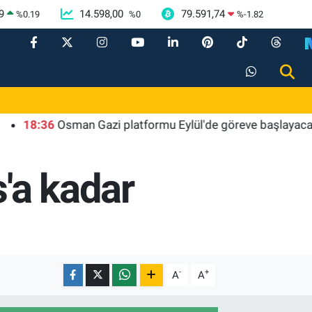
9
14.598,00
79.591,74
%
0.19
%
0
%
-1.82
:36
Osman Gazi platformu Eylül'de göreve başlayacak... Gabar
'a kadar
-
+
A
A