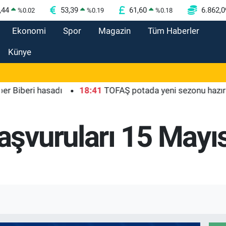
,44
53,39
61,60
6.862,0
%
0.02
%
0.19
%
0.18
Ekonomi
Spor
Magazin
Tüm Haberler
Künye
eri hasadı
18:41
TOFAŞ potada yeni sezonu hazır
18
vuruları 15 Mayıs