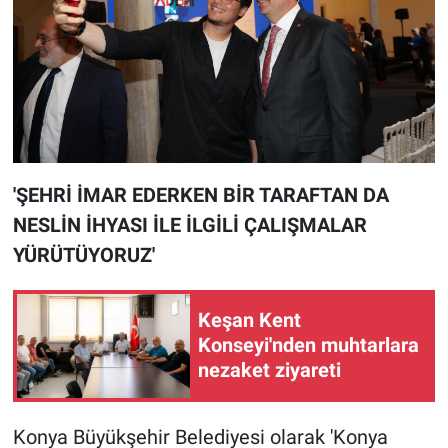
'ŞEHRİ İMAR EDERKEN BİR TARAFTAN DA
NESLİN İHYASI İLE İLGİLİ ÇALIŞMALAR
YÜRÜTÜYORUZ'
Keşan Kent
Konseyi'nden muhtarlara
nezaket ziyareti
Konya Büyükşehir Belediyesi olarak 'Konya