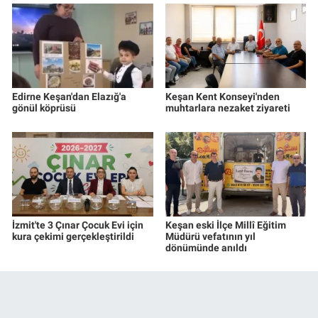
Edirne Keşan'dan Elazığ'a
Keşan Kent Konseyi'nden
gönül köprüsü
muhtarlara nezaket ziyareti
İzmit'te 3 Çınar Çocuk Evi için
Keşan eski İlçe Millî Eğitim
kura çekimi gerçekleştirildi
Müdürü vefatının yıl
dönümünde anıldı