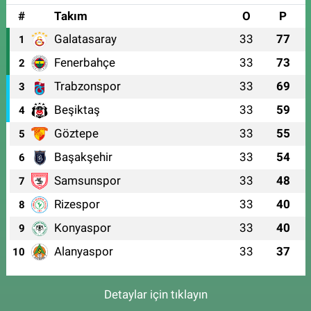
#
Takım
O
P
Galatasaray
33
77
1
Fenerbahçe
33
73
2
Trabzonspor
33
69
3
Beşiktaş
33
59
4
Göztepe
33
55
5
Başakşehir
33
54
6
Samsunspor
33
48
7
Rizespor
33
40
8
Konyaspor
33
40
9
Alanyaspor
33
37
10
Detaylar için tıklayın