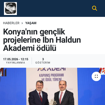
Gündem
Nöbetçi Eczaneler
HABERLER
YAŞAM
Konya'nın gençlik
Ekonomi
Hava Durumu
projelerine İbn Haldun
Spor
Namaz Vakitleri
Akademi ödülü
Magazin
Trafik Durumu
17.05.2026 - 12:15
3
YAYINLANMA
GÖSTERIM
Tüm Haberler
Süper Lig Puan Durumu ve Fikstür
İletişim
Tüm Manşetler
Künye
Son Dakika Haberleri
Haber Arşivi