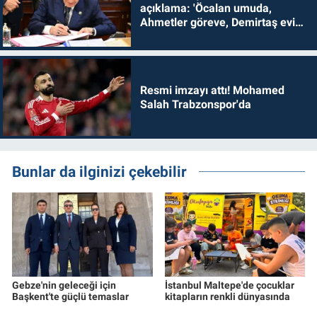
açıklama: 'Öcalan umuda,
Ahmetler göreve, Demirtaş evine
dönmelidir'
Resmi imzayı attı! Mohamed
Salah Trabzonspor'da
Bunlar da ilginizi çekebilir
Gebze'nin geleceği için
İstanbul Maltepe'de çocuklar
Başkent'te güçlü temaslar
kitapların renkli dünyasında