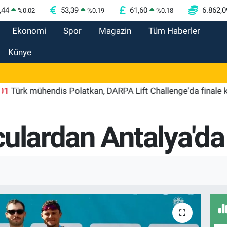
,44
53,39
61,60
6.862,0
%
0.02
%
0.19
%
0.18
Ekonomi
Spor
Magazin
Tüm Haberler
Künye
 mühendis Polatkan, DARPA Lift Challenge'da finale kaldı
ulardan Antalya'da 