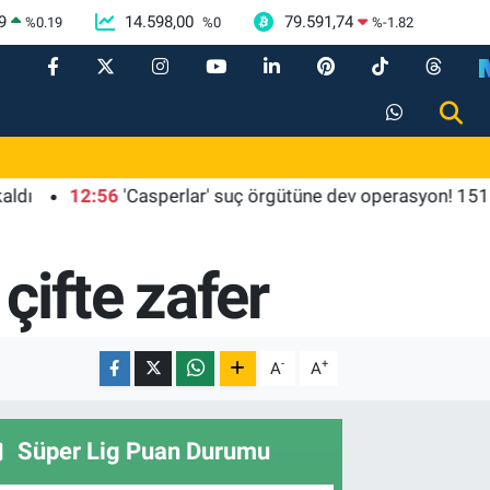
9
14.598,00
79.591,74
%
0.19
%
0
%
-1.82
12:56
'Casperlar' suç örgütüne dev operasyon! 151 şüphel
çifte zafer
-
+
A
A
Süper Lig Puan Durumu