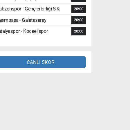
abzonspor - Gençlerbirliği S.K.
20:00
sımpaşa - Galatasaray
20:00
talyaspor - Kocaelispor
20:00
CANLI SKOR