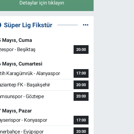
Detaylar için tıklayın
Süper Lig Fikstür
5 Mayıs, Cuma
zespor - Beşiktaş
20:00
6 Mayıs, Cumartesi
tih Karagümrük - Alanyaspor
17:00
ziantep FK - Başakşehir
20:00
msunspor - Göztepe
20:00
 Mayıs, Pazar
yserispor - Konyaspor
17:00
nerbahçe - Eyüpspor
20:00