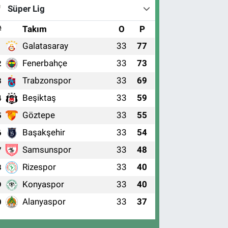
Süper Lig
#
Takım
O
P
Galatasaray
33
77
1
Fenerbahçe
33
73
2
Trabzonspor
33
69
3
Beşiktaş
33
59
4
Göztepe
33
55
5
Başakşehir
33
54
6
Samsunspor
33
48
7
Rizespor
33
40
8
Konyaspor
33
40
9
Alanyaspor
33
37
0