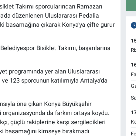
siklet Takımı sporcularından Ramazan
a'da düzenlenen Uluslararası Pedalia
iki basamağına çıkarak Konya'ya çifte gurur
1
elediyespor Bisiklet Takımı, başarılarına
Ri
1
iyet programında yer alan Uluslararası
Fa
 ve 123 sporcunun katılımıyla Antalya'da
Ga
Sa
ansıyla öne çıkan Konya Büyükşehir
17
i organizasyonda da farkını ortaya koydu.
, güçlü rakiplerine karşı sergiledikleri
Ka
iki basamağını kimseye bırakmadı.
Fe