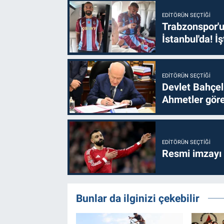
EDITÖRÜN SEÇTIĞI
Trabzonspor'u
İstanbul'da! İş
EDITÖRÜN SEÇTIĞI
Devlet Bahçel
Ahmetler göre
EDITÖRÜN SEÇTIĞI
Resmi imzayı
Bunlar da ilginizi çekebilir