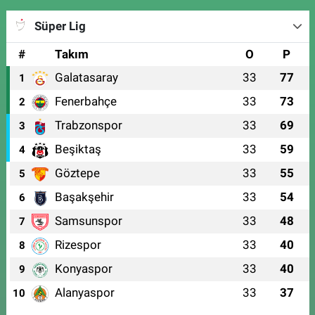
Süper Lig
#
Takım
O
P
Galatasaray
33
77
1
Fenerbahçe
33
73
2
Trabzonspor
33
69
3
Beşiktaş
33
59
4
Göztepe
33
55
5
Başakşehir
33
54
6
Samsunspor
33
48
7
Rizespor
33
40
8
Konyaspor
33
40
9
Alanyaspor
33
37
10