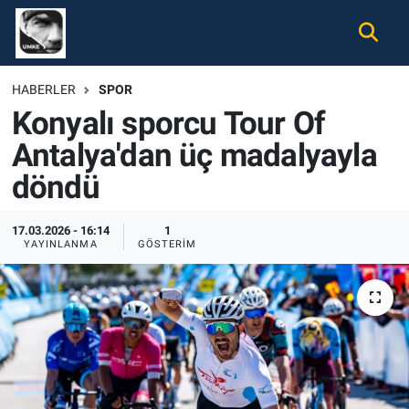
Gündem
Nöbetçi Eczaneler
HABERLER
SPOR
Konyalı sporcu Tour Of
Ekonomi
Hava Durumu
Antalya'dan üç madalyayla
Spor
Namaz Vakitleri
döndü
Magazin
Trafik Durumu
17.03.2026 - 16:14
1
YAYINLANMA
GÖSTERIM
Tüm Haberler
Süper Lig Puan Durumu ve Fikstür
İletişim
Tüm Manşetler
Künye
Son Dakika Haberleri
Haber Arşivi