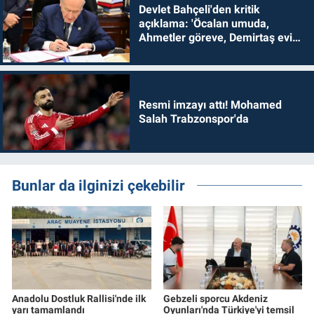
Devlet Bahçeli'den kritik
açıklama: 'Öcalan umuda,
Ahmetler göreve, Demirtaş evine
dönmelidir'
Resmi imzayı attı! Mohamed
Salah Trabzonspor'da
Bunlar da ilginizi çekebilir
Anadolu Dostluk Rallisi'nde ilk
Gebzeli sporcu Akdeniz
yarı tamamlandı
Oyunları'nda Türkiye'yi temsil