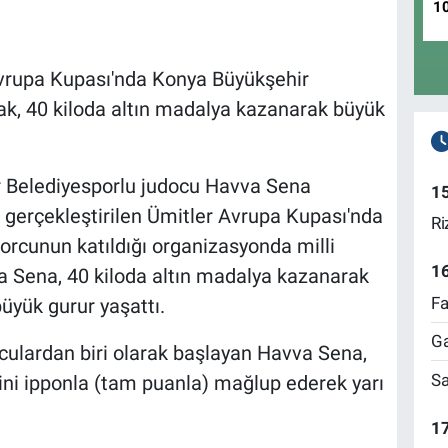
1
vrupa Kupası'nda Konya Büyükşehir
, 40 kiloda altın madalya kazanarak büyük
 Belediyesporlu judocu Havva Sena
1
 gerçekleştirilen Ümitler Avrupa Kupası'nda
Ri
rcunun katıldığı organizasyonda milli
1
 Sena, 40 kiloda altın madalya kazanarak
Fa
üyük gurur yaşattı.
Ga
rculardan biri olarak başlayan Havva Sena,
Sa
bini ipponla (tam puanla) mağlup ederek yarı
17