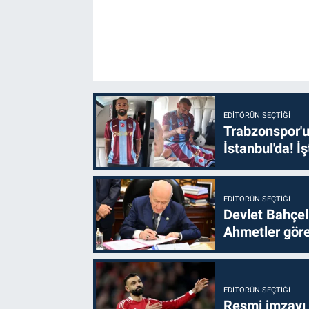
EDITÖRÜN SEÇTIĞI
Trabzonspor'u
İstanbul'da! İş
EDITÖRÜN SEÇTIĞI
Devlet Bahçel
Ahmetler göre
EDITÖRÜN SEÇTIĞI
Resmi imzayı