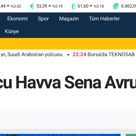
,44
53,39
61,60
6.862,0
%
0.02
%
0.19
%
0.18
Ekonomi
Spor
Magazin
Tüm Haberler
Künye
i Arabistan yolcusu
22:24
Bursa'da TEKNOSAB KOBİ OSB 
cu Havva Sena Avr