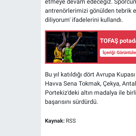
etmeye devam edeceğiz. Sporcumu
antrenörlerimizi gönülden tebrik e
diliyorum' ifadelerini kullandı.
TOFAŞ potada
İçeriği Görüntül
Bu yıl katıldığı dört Avrupa Kupa
Havva Sena Tokmak, Çekya, Antaly
Portekiz'deki altın madalya ile birl
başarısını sürdürdü.
Kaynak:
RSS