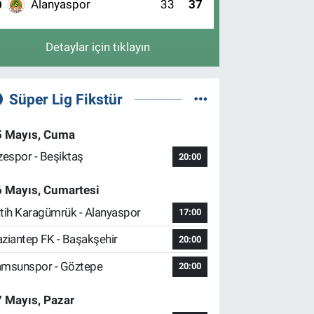
Alanyaspor
33
37
0
Detaylar için tıklayın
Süper Lig Fikstür
5 Mayıs, Cuma
zespor - Beşiktaş
20:00
6 Mayıs, Cumartesi
tih Karagümrük - Alanyaspor
17:00
ziantep FK - Başakşehir
20:00
msunspor - Göztepe
20:00
 Mayıs, Pazar