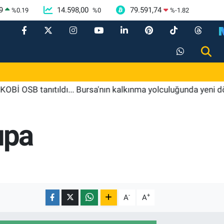
9
14.598,00
79.591,74
%
0.19
%
0
%
-1.82
tanıtıldı... Bursa'nın kalkınma yolculuğunda yeni dönem
upa
-
+
A
A