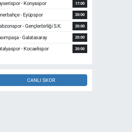
yserispor - Konyaspor
17:00
nerbahçe - Eyüpspor
20:00
abzonspor - Gençlerbirliği S.K.
20:00
sımpaşa - Galatasaray
20:00
talyaspor - Kocaelispor
20:00
CANLI SKOR