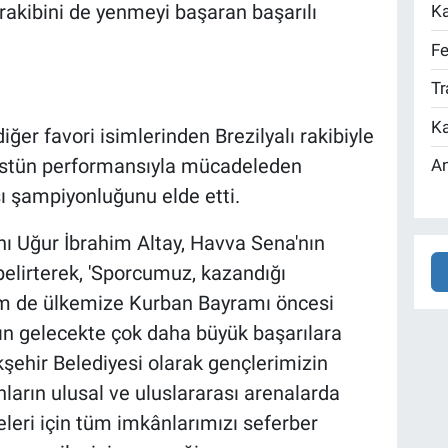
rakibini de yenmeyi başaran başarılı
Ka
Fe
Tr
Ka
er favori isimlerinden Brezilyalı rakibiyle
üstün performansıyla mücadeleden
An
sı şampiyonluğunu elde etti.
ı Uğur İbrahim Altay, Havva Sena'nın
belirterek, 'Sporcumuz, kazandığı
m de ülkemize Kurban Bayramı öncesi
ın gelecekte çok daha büyük başarılara
ehir Belediyesi olarak gençlerimizin
ların ulusal ve uluslararası arenalarda
eleri için tüm imkânlarımızı seferber