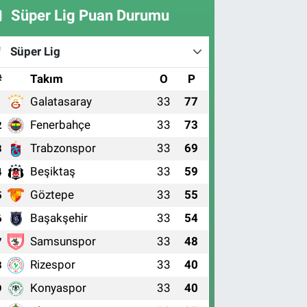
Süper Lig Puan Durumu
Süper Lig
#
Takım
O
P
Galatasaray
33
77
1
Fenerbahçe
33
73
2
Trabzonspor
33
69
3
Beşiktaş
33
59
4
Göztepe
33
55
5
Başakşehir
33
54
6
Samsunspor
33
48
7
Rizespor
33
40
8
Konyaspor
33
40
9