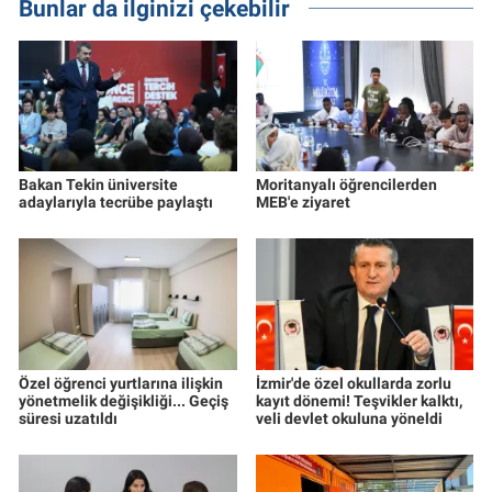
Bunlar da ilginizi çekebilir
Bakan Tekin üniversite
Moritanyalı öğrencilerden
adaylarıyla tecrübe paylaştı
MEB'e ziyaret
Özel öğrenci yurtlarına ilişkin
İzmir'de özel okullarda zorlu
yönetmelik değişikliği... Geçiş
kayıt dönemi! Teşvikler kalktı,
süresi uzatıldı
veli devlet okuluna yöneldi