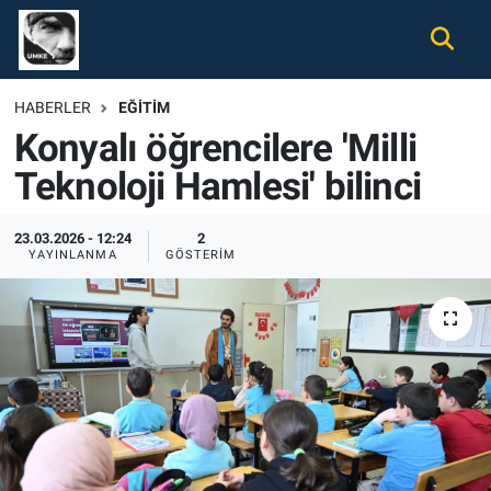
Gündem
Nöbetçi Eczaneler
HABERLER
EĞITIM
Konyalı öğrencilere 'Milli
Ekonomi
Hava Durumu
Teknoloji Hamlesi' bilinci
Spor
Namaz Vakitleri
23.03.2026 - 12:24
2
Magazin
Trafik Durumu
YAYINLANMA
GÖSTERIM
Tüm Haberler
Süper Lig Puan Durumu ve Fikstür
İletişim
Tüm Manşetler
Künye
Son Dakika Haberleri
Haber Arşivi