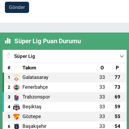
Gönder
Süper Lig Puan Durumu
Süper Lig
#
Takım
O
P
Galatasaray
33
77
1
Fenerbahçe
33
73
2
Trabzonspor
33
69
3
Beşiktaş
33
59
4
Göztepe
33
55
5
Başakşehir
33
54
6