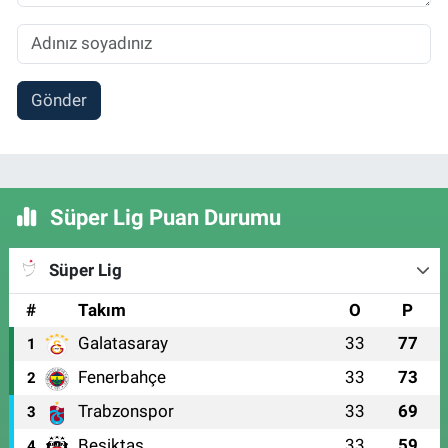
Gönder
Süper Lig Puan Durumu
Süper Lig
#
Takım
O
P
Galatasaray
33
77
1
Fenerbahçe
33
73
2
Trabzonspor
33
69
3
Beşiktaş
33
59
4