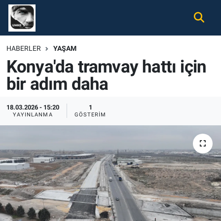
Gündem
Nöbetçi Eczaneler
HABERLER
YAŞAM
Konya'da tramvay hattı için
Ekonomi
Hava Durumu
bir adım daha
Spor
Namaz Vakitleri
18.03.2026 - 15:20
1
Magazin
Trafik Durumu
YAYINLANMA
GÖSTERIM
Tüm Haberler
Süper Lig Puan Durumu ve Fikstür
İletişim
Tüm Manşetler
Künye
Son Dakika Haberleri
Haber Arşivi