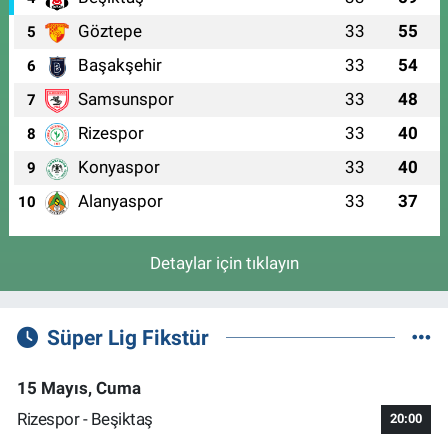
Göztepe
33
55
5
Başakşehir
33
54
6
Samsunspor
33
48
7
Rizespor
33
40
8
Konyaspor
33
40
9
Alanyaspor
33
37
10
Detaylar için tıklayın
Süper Lig Fikstür
15 Mayıs, Cuma
Rizespor - Beşiktaş
20:00