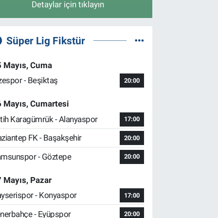
Detaylar için tıklayın
Süper Lig Fikstür
5 Mayıs, Cuma
zespor - Beşiktaş
20:00
6 Mayıs, Cumartesi
tih Karagümrük - Alanyaspor
17:00
ziantep FK - Başakşehir
20:00
msunspor - Göztepe
20:00
 Mayıs, Pazar
yserispor - Konyaspor
17:00
nerbahçe - Eyüpspor
20:00