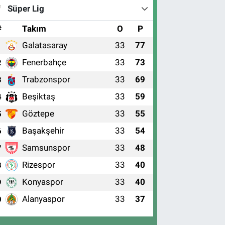
Süper Lig
#
Takım
O
P
Galatasaray
33
77
1
Fenerbahçe
33
73
2
Trabzonspor
33
69
3
Beşiktaş
33
59
4
Göztepe
33
55
5
Başakşehir
33
54
6
Samsunspor
33
48
7
Rizespor
33
40
8
Konyaspor
33
40
9
Alanyaspor
33
37
0