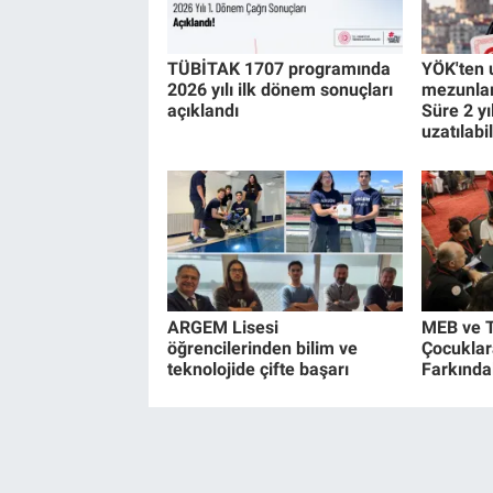
TÜBİTAK 1707 programında
YÖK'ten 
2026 yılı ilk dönem sonuçları
mezunlar
açıklandı
Süre 2 yı
uzatılabi
ARGEM Lisesi
MEB ve T
öğrencilerinden bilim ve
Çocuklar
teknolojide çifte başarı
Farkındal