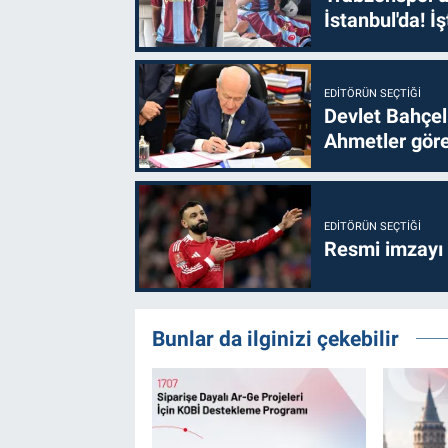
İstanbul'da! İş
EDITÖRÜN SEÇTIĞI
Devlet Bahçel
Ahmetler göre
EDITÖRÜN SEÇTIĞI
Resmi imzayı
Bunlar da ilginizi çekebilir