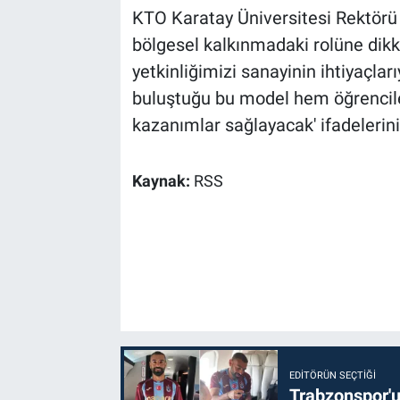
KTO Karatay Üniversitesi Rektörü P
bölgesel kalkınmadaki rolüne dikk
yetkinliğimizi sanayinin ihtiyaçları
buluştuğu bu model hem öğrencile
kazanımlar sağlayacak' ifadelerini
Kaynak:
RSS
EDITÖRÜN SEÇTIĞI
Trabzonspor'u