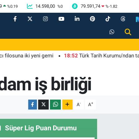
9
14.598,00
79.591,74
%
0.19
%
0
%
-1.82
una iki yeni gemi
18:52
Türk Tarih Kurumu'ndan tarihi içe
am iş birliği
-
+
A
A
Süper Lig Puan Durumu