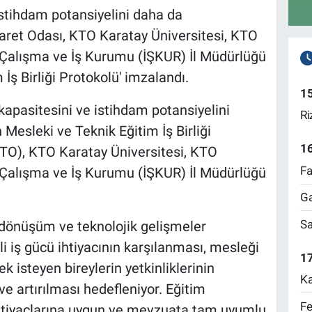
istihdam potansiyelini daha da
ret Odası, KTO Karatay Üniversitesi, KTO
 Çalışma ve İş Kurumu (İŞKUR) İl Müdürlüğü
İş Birliği Protokolü' imzalandı.
1
kapasitesini ve istihdam potansiyelini
Ri
 Mesleki ve Teknik Eğitim İş Birliği
1
KTO), KTO Karatay Üniversitesi, KTO
Fa
Çalışma ve İş Kurumu (İŞKUR) İl Müdürlüğü
Ga
Sa
dönüşüm ve teknolojik gelişmeler
li iş gücü ihtiyacının karşılanması, mesleği
17
 isteyen bireylerin yetkinliklerinin
Ka
ve artırılması hedefleniyor. Eğitim
Fe
ihtiyaçlarına uygun ve mevzuata tam uyumlu