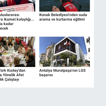
uluslararası
Konak Belediyesi'nden suda
a ikamet kolaylığı...
arama ve kurtarma eğitimi
la kadar
lecek
ürk Kızılay'dan
Antalya Muratpaşa'nın LGS
a Yönelik Afet
başarısı
ık Çalıştayı