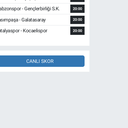
abzonspor - Gençlerbirliği S.K.
20:00
sımpaşa - Galatasaray
20:00
talyaspor - Kocaelispor
20:00
CANLI SKOR