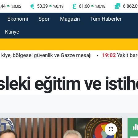
,44
53,39
61,60
6.862,0
%
0.02
%
0.19
%
0.18
Ekonomi
Spor
Magazin
Tüm Haberler
Künye
bölgesel güvenlik ve Gazze mesajı
19:02
Yakıt barcı filos
eki eğitim ve istihd