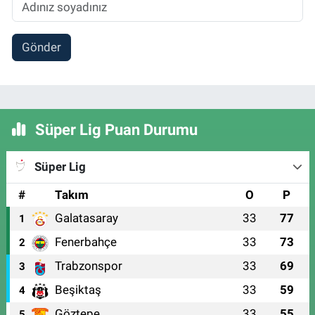
Gönder
Süper Lig Puan Durumu
Süper Lig
#
Takım
O
P
Galatasaray
33
77
1
Fenerbahçe
33
73
2
Trabzonspor
33
69
3
Beşiktaş
33
59
4
Göztepe
33
55
5