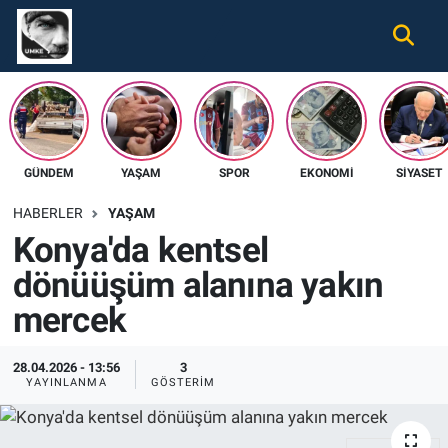
Gündem
Nöbetçi Eczaneler
Ekonomi
Hava Durumu
GÜNDEM
YAŞAM
SPOR
EKONOMI
SIYASET
Spor
Namaz Vakitleri
HABERLER
YAŞAM
Magazin
Trafik Durumu
Konya'da kentsel
dönüüşüm alanına yakın
Tüm Haberler
Süper Lig Puan Durumu ve Fikstür
mercek
İletişim
Tüm Manşetler
28.04.2026 - 13:56
3
Künye
Son Dakika Haberleri
YAYINLANMA
GÖSTERIM
Haber Arşivi