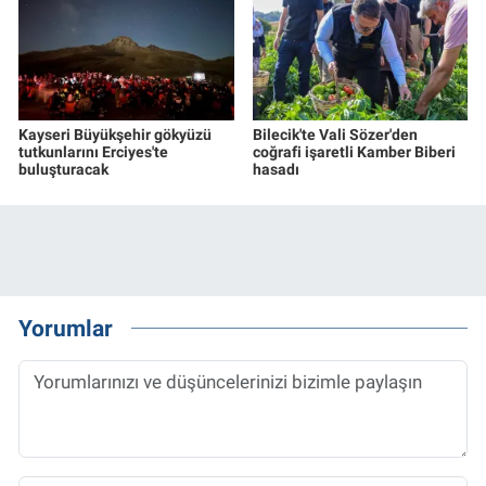
Kayseri Büyükşehir gökyüzü
Bilecik'te Vali Sözer'den
tutkunlarını Erciyes'te
coğrafi işaretli Kamber Biberi
buluşturacak
hasadı
Yorumlar