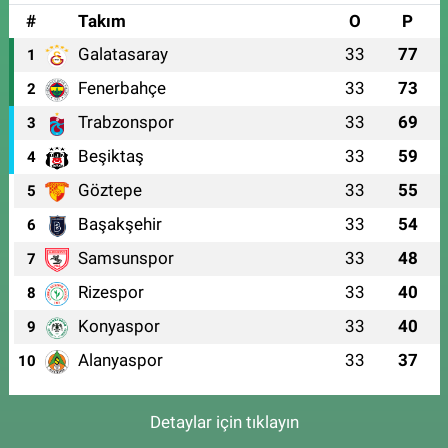
#
Takım
O
P
Galatasaray
33
77
1
Fenerbahçe
33
73
2
Trabzonspor
33
69
3
Beşiktaş
33
59
4
Göztepe
33
55
5
Başakşehir
33
54
6
Samsunspor
33
48
7
Rizespor
33
40
8
Konyaspor
33
40
9
Alanyaspor
33
37
10
Detaylar için tıklayın