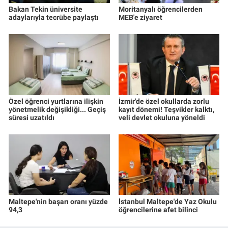
Bakan Tekin üniversite
Moritanyalı öğrencilerden
adaylarıyla tecrübe paylaştı
MEB'e ziyaret
Özel öğrenci yurtlarına ilişkin
İzmir'de özel okullarda zorlu
yönetmelik değişikliği... Geçiş
kayıt dönemi! Teşvikler kalktı,
süresi uzatıldı
veli devlet okuluna yöneldi
Maltepe'nin başarı oranı yüzde
İstanbul Maltepe'de Yaz Okulu
94,3
öğrencilerine afet bilinci