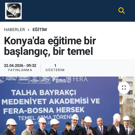
Gündem
Nöbetçi Eczaneler
HABERLER
EĞITIM
Konya'da eğitime bir
Ekonomi
Hava Durumu
başlangıç, bir temel
Spor
Namaz Vakitleri
22.04.2026 - 09:32
1
Magazin
Trafik Durumu
YAYINLANMA
GÖSTERIM
Tüm Haberler
Süper Lig Puan Durumu ve Fikstür
İletişim
Tüm Manşetler
Künye
Son Dakika Haberleri
Haber Arşivi