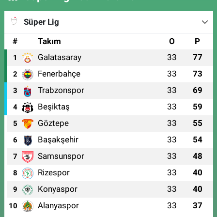
Süper Lig
#
Takım
O
P
Galatasaray
33
77
1
Fenerbahçe
33
73
2
Trabzonspor
33
69
3
Beşiktaş
33
59
4
Göztepe
33
55
5
Başakşehir
33
54
6
Samsunspor
33
48
7
Rizespor
33
40
8
Konyaspor
33
40
9
Alanyaspor
33
37
10