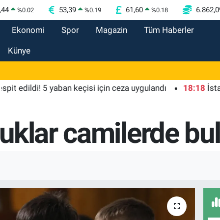
,44
53,39
61,60
6.862,0
%
0.02
%
0.19
%
0.18
Ekonomi
Spor
Magazin
Tüm Haberler
Künye
dildi! 5 yaban keçisi için ceza uygulandı
18:18
İstanbul İt
uklar camilerde bu