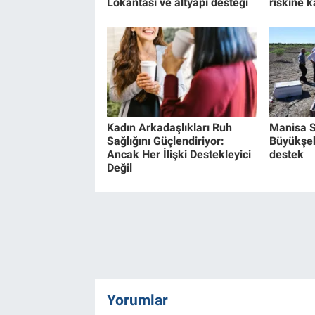
Lokantası ve altyapı desteği
riskine k
Kadın Arkadaşlıkları Ruh
Manisa S
Sağlığını Güçlendiriyor:
Büyükşeh
Ancak Her İlişki Destekleyici
destek
Değil
Yorumlar