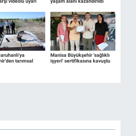
arşı videolu uyarı
yaşam alanı kazandırıldı
aruhanlı'ya
Manisa Büyükşehir 'sağlıklı
ir'den tarımsal
işyeri' sertifikasına kavuştu