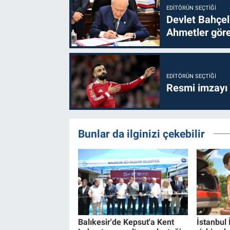
EDITÖRÜN SEÇTIĞI
Devlet Bahçel
Ahmetler göre
EDITÖRÜN SEÇTIĞI
Resmi imzayı
Bunlar da ilginizi çekebilir
Balıkesir'de Kepsut'a Kent
İstanbul 