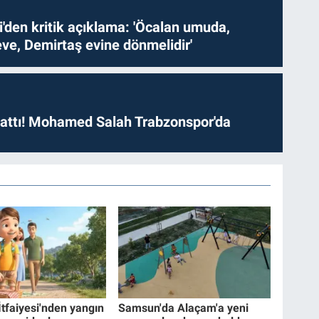
i'den kritik açıklama: 'Öcalan umuda,
ve, Demirtaş evine dönmelidir'
 attı! Mohamed Salah Trabzonspor'da
İtfaiyesi'nden yangın
Samsun'da Alaçam'a yeni