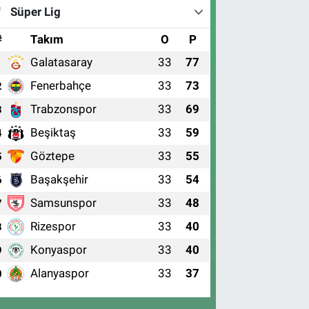
Süper Lig
#
Takım
O
P
Galatasaray
33
77
1
Fenerbahçe
33
73
2
Trabzonspor
33
69
3
Beşiktaş
33
59
4
Göztepe
33
55
5
Başakşehir
33
54
6
Samsunspor
33
48
7
Rizespor
33
40
8
Konyaspor
33
40
9
Alanyaspor
33
37
0