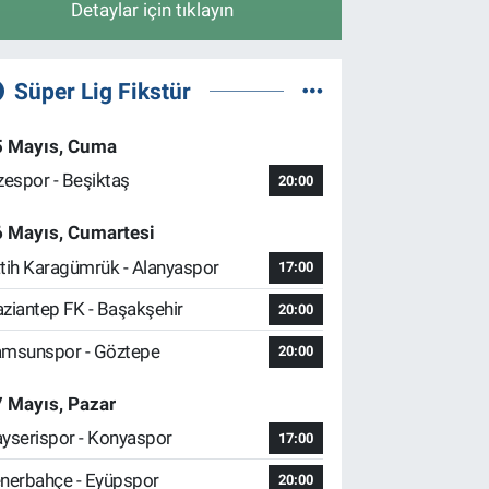
Detaylar için tıklayın
Süper Lig Fikstür
5 Mayıs, Cuma
zespor - Beşiktaş
20:00
6 Mayıs, Cumartesi
tih Karagümrük - Alanyaspor
17:00
ziantep FK - Başakşehir
20:00
msunspor - Göztepe
20:00
 Mayıs, Pazar
yserispor - Konyaspor
17:00
nerbahçe - Eyüpspor
20:00