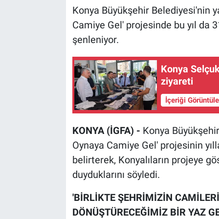
Konya Büyükşehir Belediyesi'nin y
Camiye Gel' projesinde bu yıl da 3
şenleniyor.
Konya Selçuk
ziyareti
İçeriği Görüntül
KONYA (İGFA) -
Konya Büyükşehir 
Oynaya Camiye Gel' projesinin yıll
belirterek, Konyalıların projeye g
duyduklarını söyledi.
'BİRLİKTE ŞEHRİMİZİN CAMİLER
DÖNÜŞTÜRECEĞİMİZ BİR YAZ GE