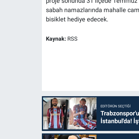
proje sonunda 31 ilçede Temmuz 
sabah namazlarında mahalle cam
bisiklet hediye edecek.
Kaynak:
RSS
EDITÖRÜN SEÇTIĞI
Trabzonspor'u
İstanbul'da! İş