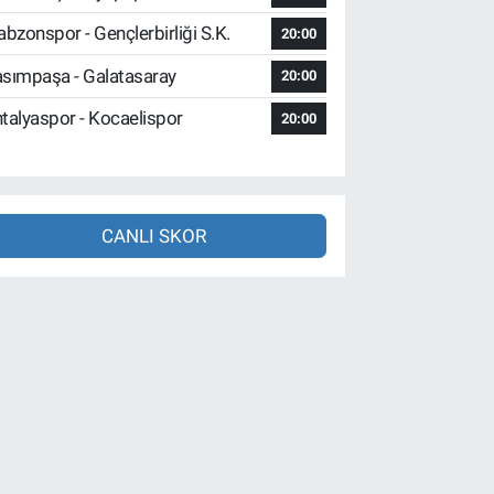
abzonspor - Gençlerbirliği S.K.
20:00
sımpaşa - Galatasaray
20:00
talyaspor - Kocaelispor
20:00
CANLI SKOR