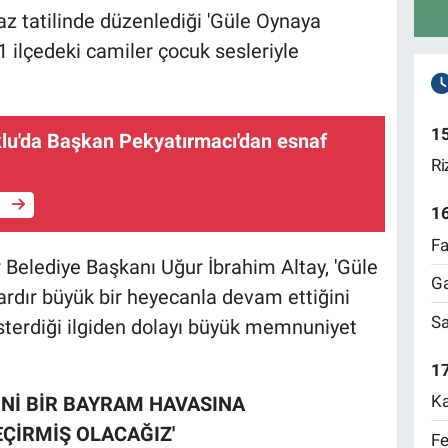
az tatilinde düzenlediği 'Güle Oynaya
1 ilçedeki camiler çocuk sesleriyle
1
lu'da Başkan Pekyatırmacı'dan esnaf
Ri
e
1
Fa
Belediye Başkanı Uğur İbrahim Altay, 'Güle
Ga
ardır büyük bir heyecanla devam ettiğini
Sa
österdiği ilgiden dolayı büyük memnuniyet
17
Ka
İNİ BİR BAYRAM HAVASINA
ÇİRMİŞ OLACAĞIZ'
Fe