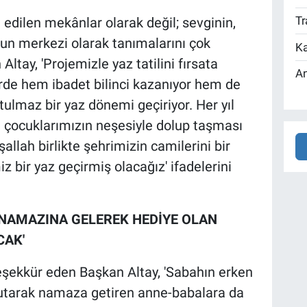
Tr
edilen mekânlar olarak değil; sevginin,
un merkezi olarak tanımalarını çok
Ka
tay, 'Projemizle yaz tatilini fırsata
An
rde hem ibadet bilinci kazanıyor hem de
tulmaz bir yaz dönemi geçiriyor. Her yıl
n çocuklarımızın neşesiyle dolup taşması
şallah birlikte şehrimizin camilerini bir
bir yaz geçirmiş olacağız' ifadelerini
 NAMAZINA GELEREK HEDİYE OLAN
CAK'
teşekkür eden Başkan Altay, 'Sabahın erken
 tutarak namaza getiren anne-babalara da