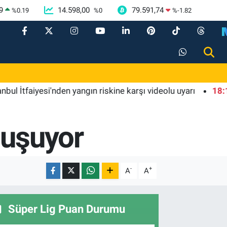
9
14.598,00
79.591,74
%
0.19
%
0
%
-1.82
faiyesi'nden yangın riskine karşı videolu uyarı
18:14
Samsu
luşuyor
-
+
A
A
Süper Lig Puan Durumu