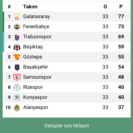
#
Takım
O
P
Galatasaray
33
77
1
Fenerbahçe
33
73
2
Trabzonspor
33
69
3
Beşiktaş
33
59
4
Göztepe
33
55
5
Başakşehir
33
54
6
Samsunspor
33
48
7
Rizespor
33
40
8
Konyaspor
33
40
9
Alanyaspor
33
37
10
Detaylar için tıklayın