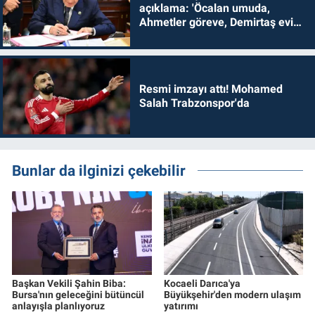
açıklama: 'Öcalan umuda,
Ahmetler göreve, Demirtaş evine
dönmelidir'
Resmi imzayı attı! Mohamed
Salah Trabzonspor'da
Bunlar da ilginizi çekebilir
Başkan Vekili Şahin Biba:
Kocaeli Darıca'ya
Bursa'nın geleceğini bütüncül
Büyükşehir'den modern ulaşım
anlayışla planlıyoruz
yatırımı