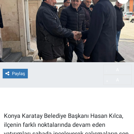
A
-
Paylaş
A
+
Konya Karatay Belediye Başkanı Hasan Kılca,
ilçenin farklı noktalarında devam eden
yatırımları sahada inceleyerek çalışmaların son