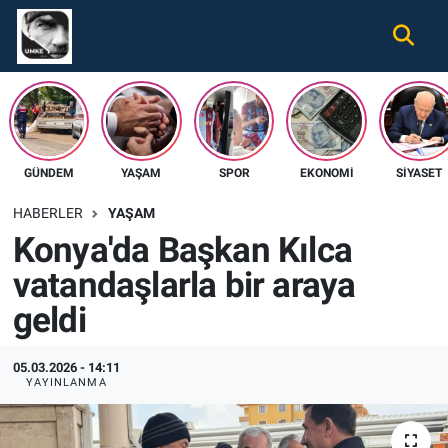
Gündem
Nöbetçi Eczaneler
Ekonomi
Hava Durumu
GÜNDEM
YAŞAM
SPOR
EKONOMI
SIYASET
Spor
Namaz Vakitleri
HABERLER
YAŞAM
Magazin
Trafik Durumu
Konya'da Başkan Kılca
vatandaşlarla bir araya
Tüm Haberler
Süper Lig Puan Durumu ve Fikstür
geldi
İletişim
Tüm Manşetler
05.03.2026 - 14:11
Künye
Son Dakika Haberleri
YAYINLANMA
Haber Arşivi