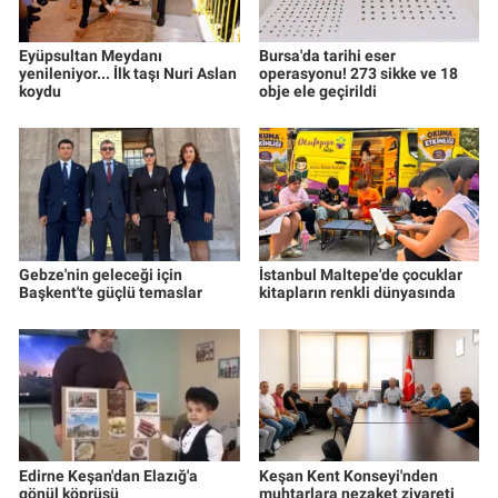
Eyüpsultan Meydanı
Bursa'da tarihi eser
yenileniyor... İlk taşı Nuri Aslan
operasyonu! 273 sikke ve 18
koydu
obje ele geçirildi
Gebze'nin geleceği için
İstanbul Maltepe'de çocuklar
Başkent'te güçlü temaslar
kitapların renkli dünyasında
Edirne Keşan'dan Elazığ'a
Keşan Kent Konseyi'nden
gönül köprüsü
muhtarlara nezaket ziyareti