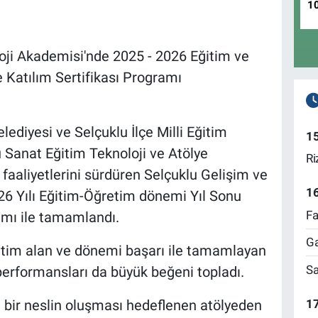
1
oji Akademisi'nde 2025 - 2026 Eğitim ve
 Katılım Sertifikası Programı
ediyesi ve Selçuklu İlçe Milli Eğitim
1
 Sanat Eğitim Teknoloji ve Atölye
Ri
aaliyetlerini sürdüren Selçuklu Gelişim ve
1
26 Yılı Eğitim-Öğretim dönemi Yıl Sonu
Fa
amı ile tamamlandı.
Ga
tim alan ve dönemi başarı ile tamamlayan
Sa
 performansları da büyük beğeni topladı.
17
 bir neslin oluşması hedeflenen atölyeden