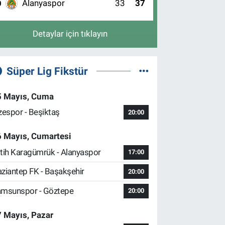
Alanyaspor
33
37
0
Detaylar için tıklayın
Süper Lig Fikstür
5 Mayıs, Cuma
zespor - Beşiktaş
20:00
6 Mayıs, Cumartesi
tih Karagümrük - Alanyaspor
17:00
ziantep FK - Başakşehir
20:00
msunspor - Göztepe
20:00
 Mayıs, Pazar