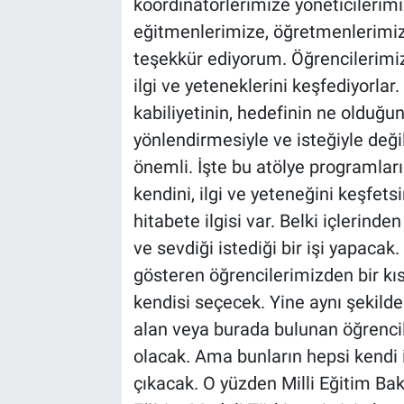
koordinatörlerimize yöneticilerim
eğitmenlerimize, öğretmenlerimize
teşekkür ediyorum. Öğrencilerimiz 
ilgi ve yeteneklerini keşfediyorlar
kabiliyetinin, hedefinin ne olduğu
yönlendirmesiyle ve isteğiyle değil
önemli. İşte bu atölye programlar
kendini, ilgi ve yeteneğini keşfetsin
hitabete ilgisi var. Belki içlerind
ve sevdiği istediği bir işi yapacak
gösteren öğrencilerimizden bir kı
kendisi seçecek. Yine aynı şekild
alan veya burada bulunan öğrencil
olacak. Ama bunların hepsi kendi i
çıkacak. O yüzden Milli Eğitim Ba