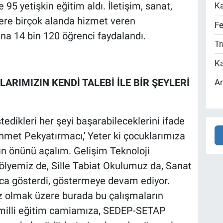
5 yetişkin eğitim aldı. İletişim, sanat,
Ka
ere birçok alanda hizmet veren
Fe
na 14 bin 120 öğrenci faydalandı.
Tr
Ka
ARIMIZIN KENDİ TALEBİ İLE BİR ŞEYLERİ
An
tedikleri her şeyi başarabileceklerini ifade
met Pekyatırmacı,' Yeter ki çocuklarımıza
ın önünü açalım. Gelişim Teknoloji
yemiz de, Sille Tabiat Okulumuz da, Sanat
ca gösterdi, göstermeye devam ediyor.
z olmak üzere burada bu çalışmaların
milli eğitim camiamıza, SEDEP-SETAP