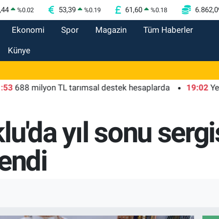
,44
53,39
61,60
6.862,0
%
0.02
%
0.19
%
0.18
Ekonomi
Spor
Magazin
Tüm Haberler
Künye
88 milyon TL tarımsal destek hesaplarda
19:02
Yelkenci
u'da yıl sonu sergis
endi