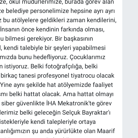
ize, okul müdürlerimize, burada görev alan
 belediye personelimize hepsine ayrı ayrı
bu atölyelere geldikleri zaman kendilerini,
. İnsanın önce kendinin farkında olması,
nu bilmesi gerekiyor. Bir başkasının
, kendi talebiyle bir şeyleri yapabilmesi
ımızda bunu hedefliyoruz. Çocuklarımız
 istiyoruz. Belki fotoğrafçılığa, belki
en birkaç tanesi profesyonel tiyatrocu olacak
. Yine aynı şekilde hat atölyemizde faaliyet
smı belki hattat olacak. Ama hattat olmayı
e siber güvenlikte İHA Mekatronik'te görev
erimiz belki geleceğin Selçuk Bayraktar'ı
stekleriyle kendi talepleriyle ortaya
kanlığımızın şu anda yürürlükte olan Maarif