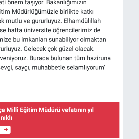
ati önem taşıyor. Bakanlığımızın
ğitim Müdürlüğümüzle birlikte katkı
ok mutlu ve gururluyuz. Elhamdülillah
ise hatta üniversite öğrencilerimiz de
imize bu imkanları sunabiliyor olmaktan
urluyuz. Gelecek çok güzel olacak.
veniyoruz. Burada bulunan tüm haziruna
i sevgi, saygı, muhabbetle selamlıyorum'
çe Millî Eğitim Müdürü vefatının yıl
ıldı
e