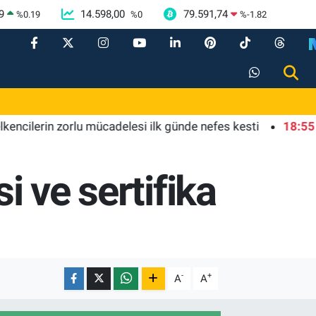
9
14.598,00
79.591,74
%
0.19
%
0
%
-1.82
lerin zorlu mücadelesi ilk günde nefes kesti
18:55
Bursa
i ve sertifika
-
+
A
A