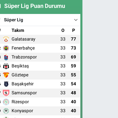
Süper Lig Puan Durumu
Süper Lig
#
Takım
O
P
Galatasaray
33
77
1
Fenerbahçe
33
73
2
Trabzonspor
33
69
3
Beşiktaş
33
59
4
Göztepe
33
55
5
Başakşehir
33
54
6
Samsunspor
33
48
7
Rizespor
33
40
8
Konyaspor
33
40
9