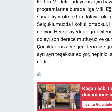
Eğitim Modeli Türkiyemiz için hay
programlarına burada İlçe Milli E
sunabiliyor olmaktan dolayı çok ç
Selçuklumuzda ilkokul, ortaokul, l
geliyor. Her seviyeden öğrenciler
dolayı son derece mutluyuz ve gur
Çocuklarımıza ve gençlerimize gü
ayrı ayrı teşekkür ediyor, hepiniz
dedi.
Keşan eski İl
dönümünde an
İçeriği Görüntül