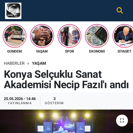
Gündem
Nöbetçi Eczaneler
Ekonomi
Hava Durumu
GÜNDEM
YAŞAM
SPOR
EKONOMI
SIYASET
Spor
Namaz Vakitleri
HABERLER
YAŞAM
Magazin
Trafik Durumu
Konya Selçuklu Sanat
Akademisi Necip Fazıl'ı andı
Tüm Haberler
Süper Lig Puan Durumu ve Fikstür
İletişim
Tüm Manşetler
25.05.2026 - 14:46
3
YAYINLANMA
GÖSTERIM
Künye
Son Dakika Haberleri
Haber Arşivi