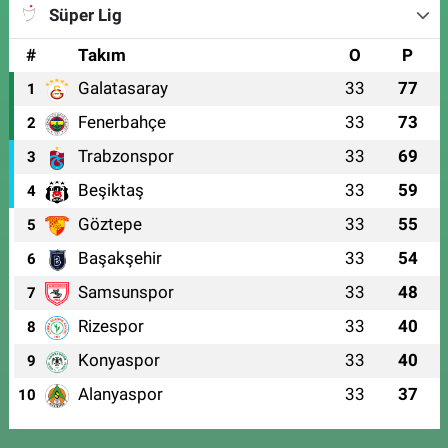
Süper Lig
#
Takım
O
P
Galatasaray
33
77
1
Fenerbahçe
33
73
2
Trabzonspor
33
69
3
Beşiktaş
33
59
4
Göztepe
33
55
5
Başakşehir
33
54
6
Samsunspor
33
48
7
Rizespor
33
40
8
Konyaspor
33
40
9
Alanyaspor
33
37
10