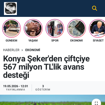
Gündem
Nöbetçi Eczaneler
Ekonomi
Hava Durumu
GÜNDEM
YAŞAM
SPOR
EKONOMI
SIYASET
Spor
Namaz Vakitleri
HABERLER
EKONOMI
Magazin
Trafik Durumu
Konya Şeker'den çiftçiye
567 milyon TL'lik avans
Tüm Haberler
Süper Lig Puan Durumu ve Fikstür
desteği
İletişim
Tüm Manşetler
19.05.2026 - 12:01
3
Künye
Son Dakika Haberleri
YAYINLANMA
GÖSTERIM
Haber Arşivi