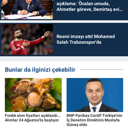
açıklama: 'Öcalan umuda,
Ahmetler göreve, Demirtaş evine
dönmelidir'
Resmi imzayı attı! Mohamed
Salah Trabzonspor'da
Bunlar da ilginizi çekebilir
Fındık alım fiyatları açıklandı...
BNP Paribas Cardif Türkiye'nin
Alımlar 24 Ağustos'ta başlıyor
İç Denetim Direktörü Mustafa
Güneş oldu