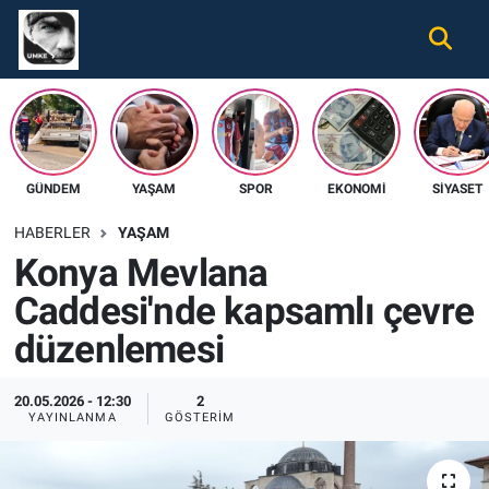
Gündem
Nöbetçi Eczaneler
Ekonomi
Hava Durumu
GÜNDEM
YAŞAM
SPOR
EKONOMI
SIYASET
Spor
Namaz Vakitleri
HABERLER
YAŞAM
Magazin
Trafik Durumu
Konya Mevlana
Caddesi'nde kapsamlı çevre
Tüm Haberler
Süper Lig Puan Durumu ve Fikstür
düzenlemesi
İletişim
Tüm Manşetler
20.05.2026 - 12:30
2
Künye
Son Dakika Haberleri
YAYINLANMA
GÖSTERIM
Haber Arşivi