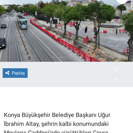
A
-
Paylaş
A
+
Konya Büyükşehir Belediye Başkanı Uğur
İbrahim Altay, şehrin kalbi konumundaki
Mevlana Caddesi'nde yürüttükleri Çevre