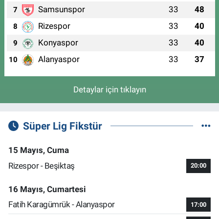
Samsunspor
33
48
7
Rizespor
33
40
8
Konyaspor
33
40
9
Alanyaspor
33
37
10
Detaylar için tıklayın
Süper Lig Fikstür
15 Mayıs, Cuma
Rizespor - Beşiktaş
20:00
16 Mayıs, Cumartesi
Fatih Karagümrük - Alanyaspor
17:00