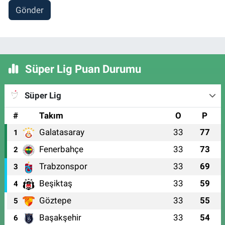
Gönder
Süper Lig Puan Durumu
Süper Lig
#
Takım
O
P
Galatasaray
33
77
1
Fenerbahçe
33
73
2
Trabzonspor
33
69
3
Beşiktaş
33
59
4
Göztepe
33
55
5
Başakşehir
33
54
6