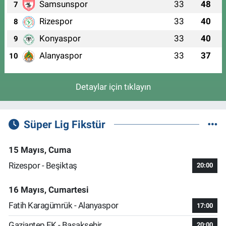
Samsunspor
33
48
7
Rizespor
33
40
8
Konyaspor
33
40
9
Alanyaspor
33
37
10
Detaylar için tıklayın
Süper Lig Fikstür
15 Mayıs, Cuma
Rizespor - Beşiktaş
20:00
16 Mayıs, Cumartesi
Fatih Karagümrük - Alanyaspor
17:00
Gaziantep FK - Başakşehir
20:00