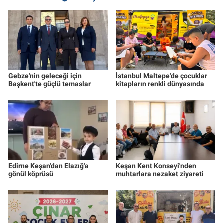
Gebze'nin geleceği için
İstanbul Maltepe'de çocuklar
Başkent'te güçlü temaslar
kitapların renkli dünyasında
Edirne Keşan'dan Elazığ'a
Keşan Kent Konseyi'nden
gönül köprüsü
muhtarlara nezaket ziyareti