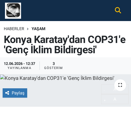
Gündem
Nöbetçi Eczaneler
HABERLER
YAŞAM
Konya Karatay'dan COP31'e
Ekonomi
Hava Durumu
'Genç İklim Bildirgesi'
Spor
Namaz Vakitleri
12.06.2026 - 12:37
3
Magazin
Trafik Durumu
YAYINLANMA
GÖSTERIM
Tüm Haberler
Süper Lig Puan Durumu ve Fikstür
A
-
Paylaş
İletişim
Tüm Manşetler
A
+
Künye
Son Dakika Haberleri
Haber Arşivi