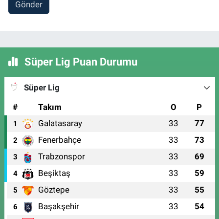
Gönder
Süper Lig Puan Durumu
Süper Lig
#
Takım
O
P
Galatasaray
33
77
1
Fenerbahçe
33
73
2
Trabzonspor
33
69
3
Beşiktaş
33
59
4
Göztepe
33
55
5
Başakşehir
33
54
6