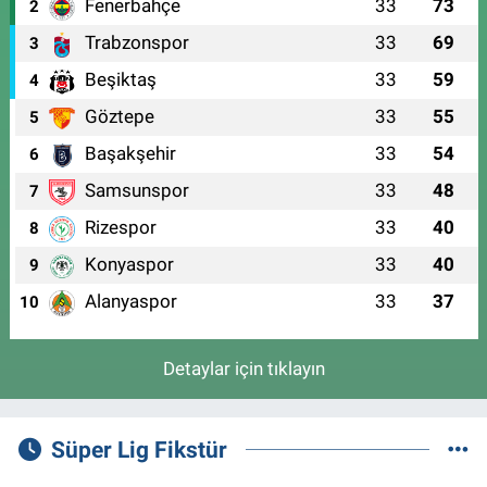
Fenerbahçe
33
73
2
Trabzonspor
33
69
3
Beşiktaş
33
59
4
Göztepe
33
55
5
Başakşehir
33
54
6
Samsunspor
33
48
7
Rizespor
33
40
8
Konyaspor
33
40
9
Alanyaspor
33
37
10
Detaylar için tıklayın
Süper Lig Fikstür