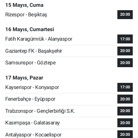
15 Mayıs, Cuma
Rizespor - Beşiktaş
20:00
16 Mayıs, Cumartesi
Fatih Karagümrük - Alanyaspor
17:00
Gaziantep FK - Başakşehir
20:00
Samsunspor - Göztepe
20:00
17 Mayıs, Pazar
Kayserispor - Konyaspor
17:00
Fenerbahçe - Eyüpspor
20:00
Trabzonspor - Gençlerbirliği S.K.
20:00
Kasımpaşa - Galatasaray
20:00
Antalyaspor - Kocaelispor
20:00