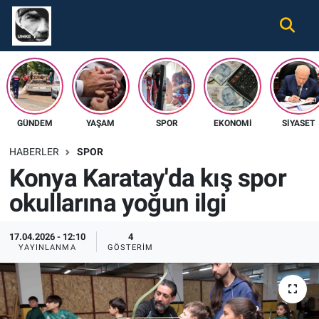
Gündem
Nöbetçi Eczaneler
Ekonomi
Hava Durumu
GÜNDEM
YAŞAM
SPOR
EKONOMI
SIYASET
Spor
Namaz Vakitleri
HABERLER
SPOR
Magazin
Trafik Durumu
Konya Karatay'da kış spor
okullarına yoğun ilgi
Tüm Haberler
Süper Lig Puan Durumu ve Fikstür
İletişim
Tüm Manşetler
17.04.2026 - 12:10
4
YAYINLANMA
GÖSTERIM
Künye
Son Dakika Haberleri
Haber Arşivi