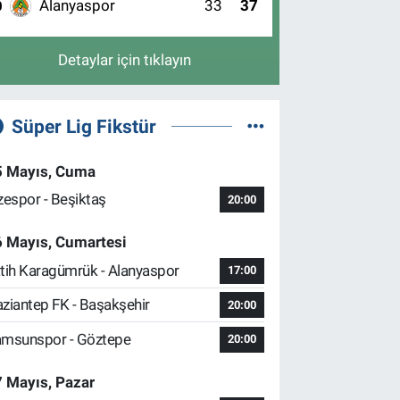
Alanyaspor
33
37
0
Detaylar için tıklayın
Süper Lig Fikstür
5 Mayıs, Cuma
zespor - Beşiktaş
20:00
6 Mayıs, Cumartesi
tih Karagümrük - Alanyaspor
17:00
ziantep FK - Başakşehir
20:00
msunspor - Göztepe
20:00
 Mayıs, Pazar