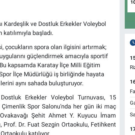
1
ı Kardeşlik ve Dostluk Erkekler Voleybol
 katılımıyla başladı.
, çocukların spora olan ilgisini artırmak;
uygularını güçlendirmek amacıyla sportif
1
. Bu kapsamda Karatay İlçe Milli Eğitim
Ri
por İlçe Müdürlüğü iş birliğinde hayata
1
ilerini aynı sahada buluşturuyor.
Fa
 Dostluk Erkekler Voleybol Turnuvası, 15
Ga
 Çimenlik Spor Salonu'nda her gün iki maç
Sa
a Ovakavağı Şehit Ahmet Y. Kuyucu İmam
 Prof. Dr. Fuat Sezgin Ortaokulu, Fetihkent
17
rtaokulu katılıyor.