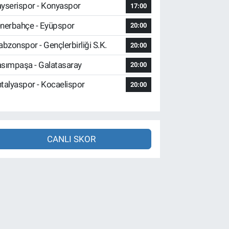
yserispor - Konyaspor
17:00
nerbahçe - Eyüpspor
20:00
abzonspor - Gençlerbirliği S.K.
20:00
sımpaşa - Galatasaray
20:00
talyaspor - Kocaelispor
20:00
CANLI SKOR