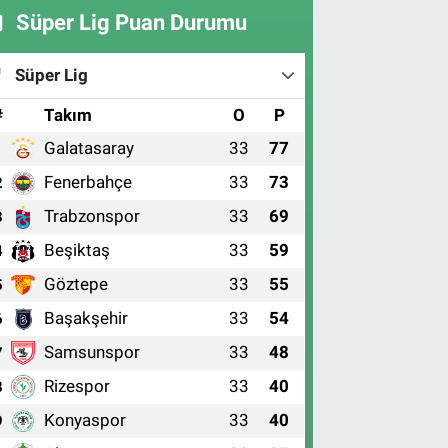
Süper Lig Puan Durumu
Süper Lig
#
Takım
O
P
Galatasaray
33
77
1
Fenerbahçe
33
73
2
Trabzonspor
33
69
3
Beşiktaş
33
59
4
Göztepe
33
55
5
Başakşehir
33
54
6
Samsunspor
33
48
7
Rizespor
33
40
8
Konyaspor
33
40
9