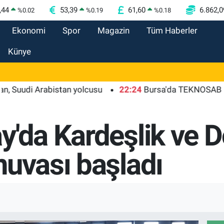
,44
53,39
61,60
6.862,0
%
0.02
%
0.19
%
0.18
Ekonomi
Spor
Magazin
Tüm Haberler
Künye
i Arabistan yolcusu
22:24
Bursa'da TEKNOSAB KOBİ OSB 
y'da Kardeşlik ve D
nuvası başladı