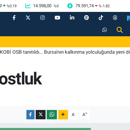
9
14.598,00
79.591,74
%
0.19
%
0
%
-1.82
tanıtıldı... Bursa'nın kalkınma yolculuğunda yeni dönem
ostluk
-
+
A
A