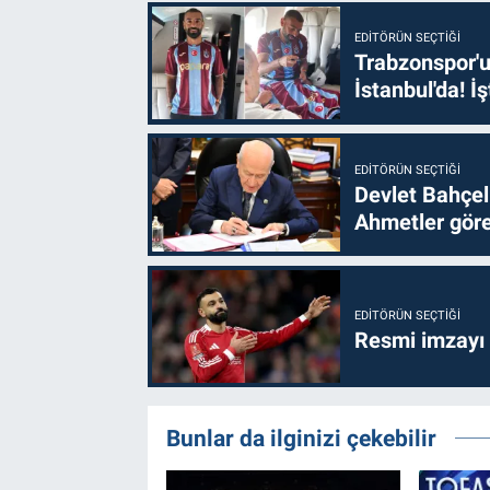
EDITÖRÜN SEÇTIĞI
Trabzonspor'u
İstanbul'da! İş
EDITÖRÜN SEÇTIĞI
Devlet Bahçel
Ahmetler göre
EDITÖRÜN SEÇTIĞI
Resmi imzayı
Bunlar da ilginizi çekebilir