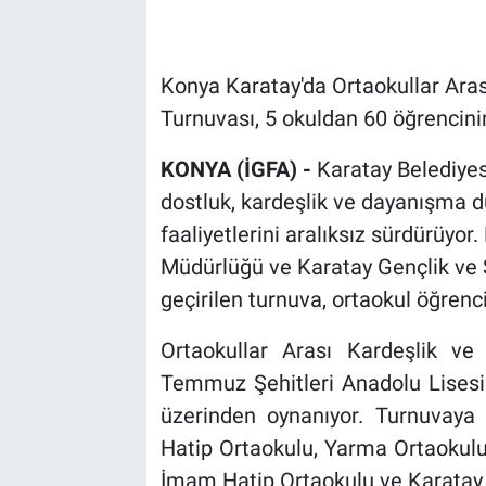
Konya Karatay'da Ortaokullar Aras
Turnuvası, 5 okuldan 60 öğrencinin
KONYA (İGFA) -
Karatay Belediyesi
dostluk, kardeşlik ve dayanışma d
faaliyetlerini aralıksız sürdürüyor
Müdürlüğü ve Karatay Gençlik ve S
geçirilen turnuva, ortaokul öğrenc
Ortaokullar Arası Kardeşlik ve
Temmuz Şehitleri Anadolu Lisesi
üzerinden oynanıyor. Turnuvay
Hatip Ortaokulu, Yarma Ortaokulu,
İmam Hatip Ortaokulu ve Karatay O