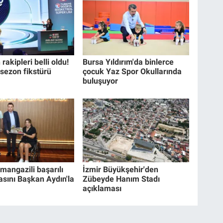
rakipleri belli oldu!
Bursa Yıldırım'da binlerce
 sezon fikstürü
çocuk Yaz Spor Okullarında
buluşuyor
mangazili başarılı
İzmir Büyükşehir'den
asını Başkan Aydın'la
Zübeyde Hanım Stadı
açıklaması