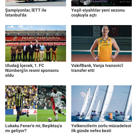
Şampiyonlar, İETT ile
Yeşil-siyahlılar yeni sezonu
İstanbul'da
coşkuyla açtı
Uludağ İçecek, 1. FC
VakıfBank, Vanja Ivanovic'i
Nürnberg'in resmi sponsoru
transfer etti
oldu
Lukaku Fener'e mi, Beşiktaş'a
Yelkencilerin zorlu mücadelesi
mı geliyor?
ilk günde nefes kesti