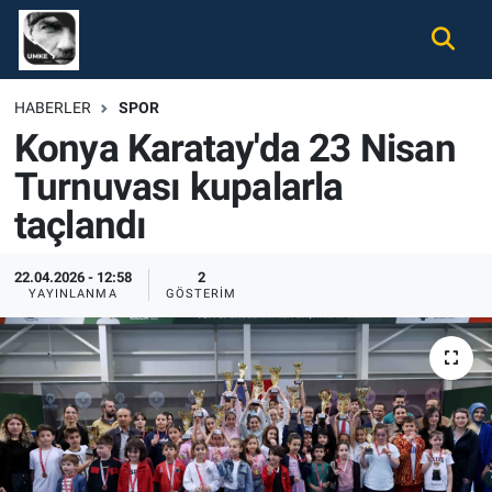
Gündem
Nöbetçi Eczaneler
HABERLER
SPOR
Konya Karatay'da 23 Nisan
Ekonomi
Hava Durumu
Turnuvası kupalarla
Spor
Namaz Vakitleri
taçlandı
Magazin
Trafik Durumu
22.04.2026 - 12:58
2
YAYINLANMA
GÖSTERIM
Tüm Haberler
Süper Lig Puan Durumu ve Fikstür
İletişim
Tüm Manşetler
Künye
Son Dakika Haberleri
Haber Arşivi