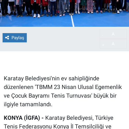
A
-
Paylaş
A
+
Karatay Belediyesi'nin ev sahipliğinde
düzenlenen 'TBMM 23 Nisan Ulusal Egemenlik
ve Çocuk Bayramı Tenis Turnuvası' büyük bir
ilgiyle tamamlandı.
KONYA (İGFA) -
Karatay Belediyesi, Türkiye
Tenis Federasyonu Konya İl Temsilciliği ve