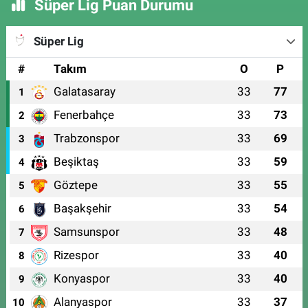
Süper Lig Puan Durumu
Süper Lig
#
Takım
O
P
Galatasaray
33
77
1
Fenerbahçe
33
73
2
Trabzonspor
33
69
3
Beşiktaş
33
59
4
Göztepe
33
55
5
Başakşehir
33
54
6
Samsunspor
33
48
7
Rizespor
33
40
8
Konyaspor
33
40
9
Alanyaspor
33
37
10