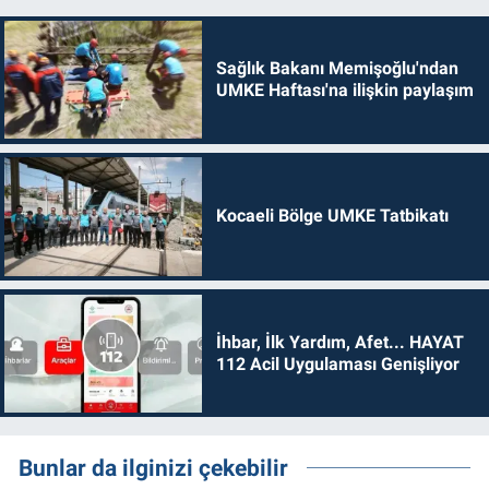
Sağlık Bakanı Memişoğlu'ndan
UMKE Haftası'na ilişkin paylaşım
Kocaeli Bölge UMKE Tatbikatı
İhbar, İlk Yardım, Afet... HAYAT
112 Acil Uygulaması Genişliyor
Bunlar da ilginizi çekebilir