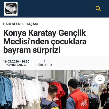
Gündem
Nöbetçi Eczaneler
HABERLER
YAŞAM
Konya Karatay Gençlik
Ekonomi
Hava Durumu
Meclisi'nden çocuklara
Spor
Namaz Vakitleri
bayram sürprizi
Magazin
Trafik Durumu
16.03.2026 - 14:30
1
YAYINLANMA
GÖSTERIM
Tüm Haberler
Süper Lig Puan Durumu ve Fikstür
İletişim
Tüm Manşetler
Künye
Son Dakika Haberleri
Haber Arşivi