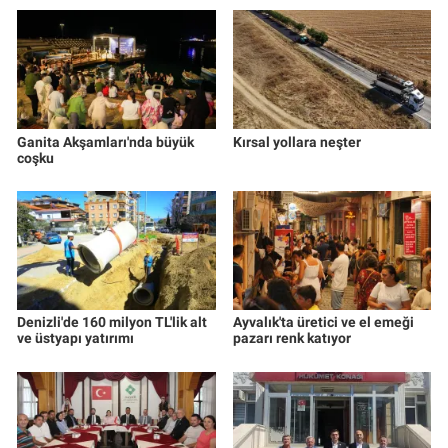
Ganita Akşamları'nda büyük
Kırsal yollara neşter
coşku
Denizli'de 160 milyon TL'lik alt
Ayvalık'ta üretici ve el emeği
ve üstyapı yatırımı
pazarı renk katıyor