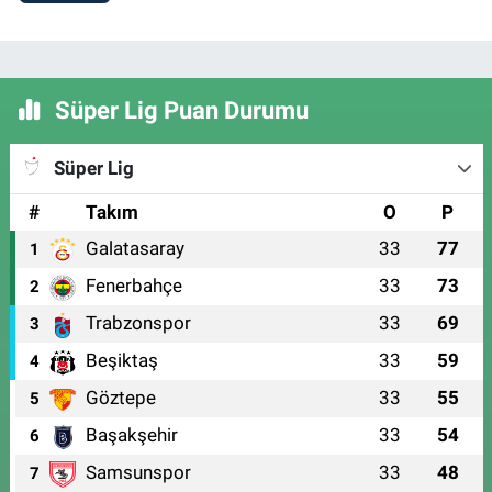
Süper Lig Puan Durumu
Süper Lig
#
Takım
O
P
Galatasaray
33
77
1
Fenerbahçe
33
73
2
Trabzonspor
33
69
3
Beşiktaş
33
59
4
Göztepe
33
55
5
Başakşehir
33
54
6
Samsunspor
33
48
7