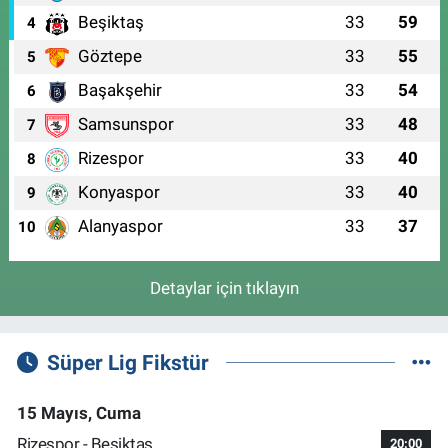
Beşiktaş
33
59
4
Göztepe
33
55
5
Başakşehir
33
54
6
Samsunspor
33
48
7
Rizespor
33
40
8
Konyaspor
33
40
9
Alanyaspor
33
37
10
Detaylar için tıklayın
Süper Lig Fikstür
15 Mayıs, Cuma
Rizespor - Beşiktaş
20:00