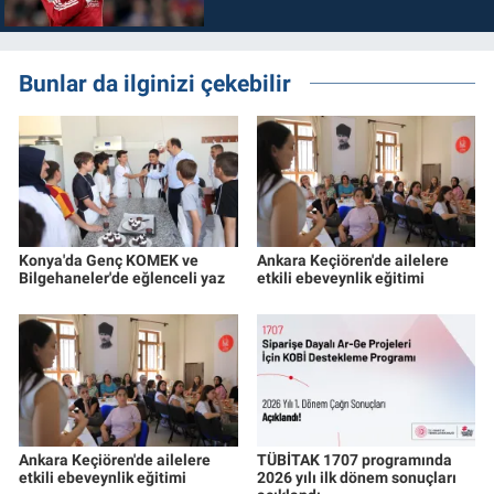
Bunlar da ilginizi çekebilir
Konya'da Genç KOMEK ve
Ankara Keçiören'de ailelere
Bilgehaneler'de eğlenceli yaz
etkili ebeveynlik eğitimi
Ankara Keçiören'de ailelere
TÜBİTAK 1707 programında
etkili ebeveynlik eğitimi
2026 yılı ilk dönem sonuçları